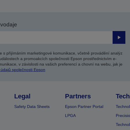
avodaje
Odesl
e s přijímáním marketingové komunikace, včetně provádění analýz
událostech a promoakcích společnosti Epson prostřednictvím e-
unikace, v závislosti na vašich preferencí a chovní na webu, jak je
 údajů společnosti Epson
Legal
Partners
Tech
Safety Data Sheets
Epson Partner Portal
Technol
LPGA
Precisi
Technol