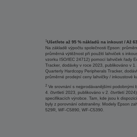
1
Ušetřete až 95 % nákladů na inkoust / Až 6
Na základě výpočtu společnosti Epson: průměrn
průměrná výtěžnost při použití lahviček s inkou
vzorku ISO/IEC 24712) pomocí lahviček řady Eco
Tracker, dodávky v roce 2023, publikováno v 1.
Quarterly Hardcopy Peripherals Tracker, dodávk
průměrné prodejní ceny lahvičky / inkoustové 
2
Ve srovnání s nejprodávanějšími podobnými ba
4. čtvrtletí 2023, publikováno v 2. čtvrtletí 
specifikacích výrobce. Tam, kde jsou k dispozi
byly z porovnání odstraněny. Modely Epson
529R, WF-C5890, WF-C5390.