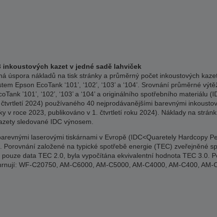
3 inkoustových kazet v jedné sadě lahviček
á úspora nákladů na tisk stránky a průměrný počet inkoustových kazet 
stem Epson EcoTank ‘101’, ‘102’, ‘103’ a ‘104’. Srovnání průměrné výtěž
Tank ’101’, ‘102’, ‘103’ a ‘104’ a originálního spotřebního materiálu
 čtvrtletí 2024) používaného 40 nejprodávanějšími barevnými inkousto
y v roce 2023, publikováno v 1. čtvrtletí roku 2024). Náklady na strán
kazety sledované IDC výnosem.
revnými laserovými tiskárnami v Evropě (IDC<Quaretely Hardcopy Perip
2024). Porovnání založené na typické spotřebě energie (TEC) zveřejněné
ci pouze data TEC 2.0, byla vypočítána ekvivalentní hodnota TEC 3.0. P
 zahrnují: WF-C20750, AM-C6000, AM-C5000, AM-C4000, AM-C400, A