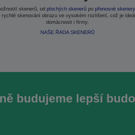
ožností skenerů, od
plochých skenerů
po
přenosné skener
 rychlé skenování obrazu ve vysokém rozlišení, což je ideál
domácnosti i firmy.
NAŠE ŘADA SKENERŮ
ně budujeme lepší bud