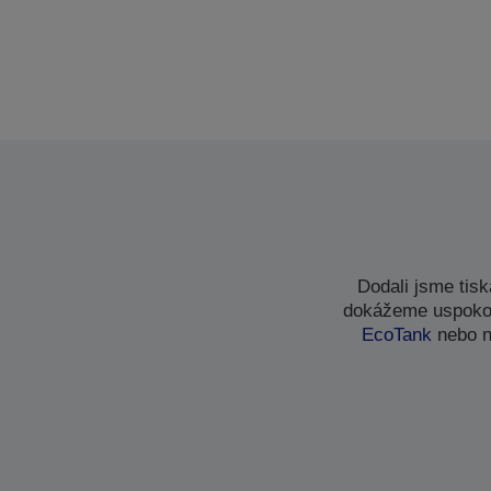
Dodali jsme tis
dokážeme uspokoji
EcoTank
nebo n