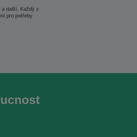
y
a další. Každý z
ní pro potřeby
oucnost