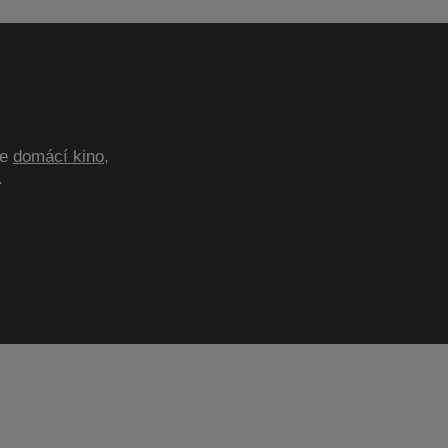
te
domácí kino
,
.