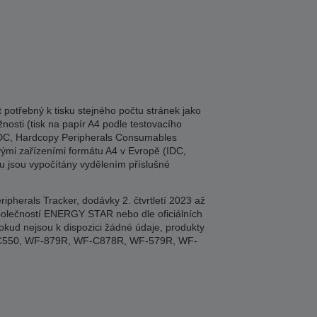
potřebný k tisku stejného počtu stránek jako
nosti (tisk na papír A4 podle testovacího
 (IDC, Hardcopy Peripherals Consumables
vými zařízeními formátu A4 v Evropě (IDC,
ku jsou vypočítány vydělením příslušné
herals Tracker, dodávky 2. čtvrtletí 2023 až
 společností ENERGY STAR nebo dle oficiálních
okud nejsou k dispozici žádné údaje, produkty
M-C550, WF-879R, WF-C878R, WF-579R, WF-