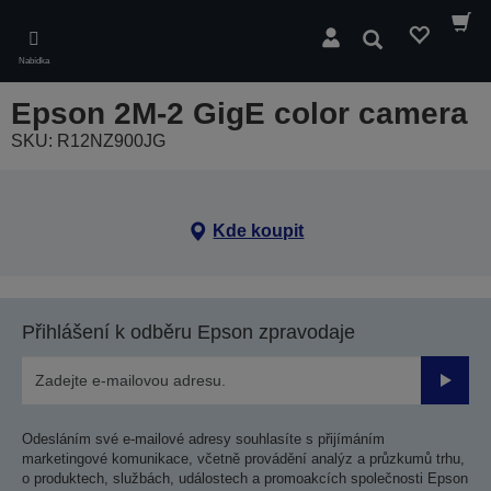
Skip
to
Hledat
main
Nabídka
content
Epson 2M-2 GigE color camera
SKU: R12NZ900JG
Kde koupit
Přihlášení k odběru Epson zpravodaje
Odesla
Odesláním své e-mailové adresy souhlasíte s přijímáním
marketingové komunikace, včetně provádění analýz a průzkumů trhu,
o produktech, službách, událostech a promoakcích společnosti Epson