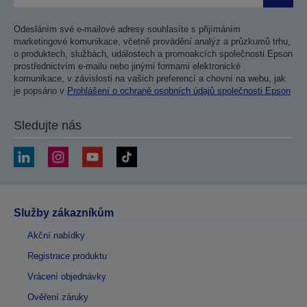
Odesláním své e-mailové adresy souhlasíte s přijímáním
marketingové komunikace, včetně provádění analýz a průzkumů trhu,
o produktech, službách, událostech a promoakcích společnosti Epson
prostřednictvím e-mailu nebo jinými formami elektronické
komunikace, v závislosti na vašich preferencí a chovní na webu, jak
je popsáno v
Prohlášení o ochraně osobních údajů společnosti Epson
Sledujte nás
Služby zákazníkům
Akční nabídky
Registrace produktu
Vrácení objednávky
Ověření záruky