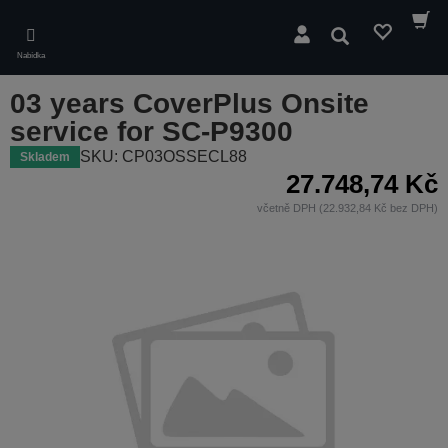
Skip
to
Hledat
main
Nabídka
content
03 years CoverPlus Onsite
service for SC-P9300
SKU: CP03OSSECL88
Skladem
27.748,74 Kč
včetně DPH (22.932,84 Kč bez DPH)