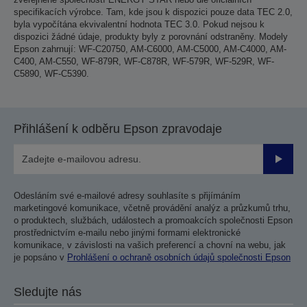
specifikacích výrobce. Tam, kde jsou k dispozici pouze data TEC 2.0,
byla vypočítána ekvivalentní hodnota TEC 3.0. Pokud nejsou k
dispozici žádné údaje, produkty byly z porovnání odstraněny. Modely
Epson zahrnují: WF-C20750, AM-C6000, AM-C5000, AM-C4000, AM-
C400, AM-C550, WF-879R, WF-C878R, WF-579R, WF-529R, WF-
C5890, WF-C5390.
Přihlášení k odběru Epson zpravodaje
Odesla
Odesláním své e-mailové adresy souhlasíte s přijímáním
marketingové komunikace, včetně provádění analýz a průzkumů trhu,
o produktech, službách, událostech a promoakcích společnosti Epson
prostřednictvím e-mailu nebo jinými formami elektronické
komunikace, v závislosti na vašich preferencí a chovní na webu, jak
je popsáno v
Prohlášení o ochraně osobních údajů společnosti Epson
Sledujte nás