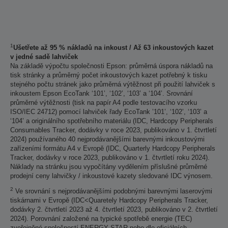
1
Ušetřete až 95 % nákladů na inkoust / Až 63 inkoustových kazet
v jedné sadě lahviček
Na základě výpočtu společnosti Epson: průměrná úspora nákladů na
tisk stránky a průměrný počet inkoustových kazet potřebný k tisku
stejného počtu stránek jako průměrná výtěžnost při použití lahviček s
inkoustem Epson EcoTank ‘101’, ‘102’, ‘103’ a ‘104’. Srovnání
průměrné výtěžnosti (tisk na papír A4 podle testovacího vzorku
ISO/IEC 24712) pomocí lahviček řady EcoTank ’101’, ‘102’, ‘103’ a
‘104’ a originálního spotřebního materiálu (IDC, Hardcopy Peripherals
Consumables Tracker, dodávky v roce 2023, publikováno v 1. čtvrtletí
2024) používaného 40 nejprodávanějšími barevnými inkoustovými
zařízeními formátu A4 v Evropě (IDC, Quarterly Hardcopy Peripherals
Tracker, dodávky v roce 2023, publikováno v 1. čtvrtletí roku 2024).
Náklady na stránku jsou vypočítány vydělením příslušné průměrné
prodejní ceny lahvičky / inkoustové kazety sledované IDC výnosem.
2
Ve srovnání s nejprodávanějšími podobnými barevnými laserovými
tiskárnami v Evropě (IDC<Quaretely Hardcopy Peripherals Tracker,
dodávky 2. čtvrtletí 2023 až 4. čtvrtletí 2023, publikováno v 2. čtvrtletí
2024). Porovnání založené na typické spotřebě energie (TEC)
zveřejněné společností ENERGY STAR nebo dle oficiálních