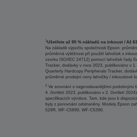
1
Ušetřete až 95 % nákladů na inkoust / Až 6
Na základě výpočtu společnosti Epson: průměrn
průměrná výtěžnost při použití lahviček s inkou
vzorku ISO/IEC 24712) pomocí lahviček řady Eco
Tracker, dodávky v roce 2023, publikováno v 1.
Quarterly Hardcopy Peripherals Tracker, dodávk
průměrné prodejní ceny lahvičky / inkoustové 
2
Ve srovnání s nejprodávanějšími podobnými ba
4. čtvrtletí 2023, publikováno v 2. čtvrtletí 
specifikacích výrobce. Tam, kde jsou k dispozi
byly z porovnání odstraněny. Modely Epson
529R, WF-C5890, WF-C5390.