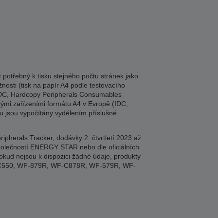
potřebný k tisku stejného počtu stránek jako
nosti (tisk na papír A4 podle testovacího
 (IDC, Hardcopy Peripherals Consumables
vými zařízeními formátu A4 v Evropě (IDC,
ku jsou vypočítány vydělením příslušné
herals Tracker, dodávky 2. čtvrtletí 2023 až
 společností ENERGY STAR nebo dle oficiálních
okud nejsou k dispozici žádné údaje, produkty
M-C550, WF-879R, WF-C878R, WF-579R, WF-