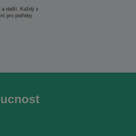
y
a další. Každý z
ní pro potřeby
oucnost