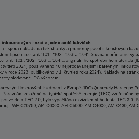
3 inkoustových kazet v jedné sadě lahviček
á úspora nákladů na tisk stránky a průměrný počet inkoustových kazet 
stem Epson EcoTank ‘101’, ‘102’, ‘103’ a ‘104’. Srovnání průměrné výtěž
Tank ’101’, ‘102’, ‘103’ a ‘104’ a originálního spotřebního materiálu
 čtvrtletí 2024) používaného 40 nejprodávanějšími barevnými inkousto
y v roce 2023, publikováno v 1. čtvrtletí roku 2024). Náklady na strán
kazety sledované IDC výnosem.
revnými laserovými tiskárnami v Evropě (IDC<Quaretely Hardcopy Perip
2024). Porovnání založené na typické spotřebě energie (TEC) zveřejněné
ci pouze data TEC 2.0, byla vypočítána ekvivalentní hodnota TEC 3.0. P
 zahrnují: WF-C20750, AM-C6000, AM-C5000, AM-C4000, AM-C400, A