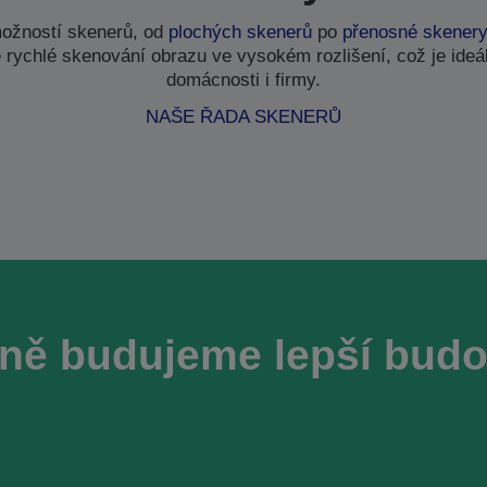
ožností skenerů, od
plochých skenerů
po
přenosné skener
 rychlé skenování obrazu ve vysokém rozlišení, což je ideál
domácnosti i firmy.
NAŠE ŘADA SKENERŮ
ně budujeme lepší bud