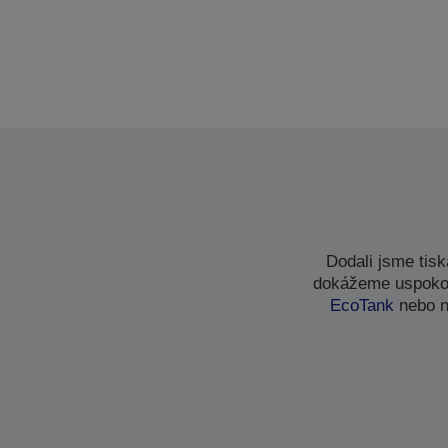
Dodali jsme tis
dokážeme uspokoji
EcoTank
nebo n