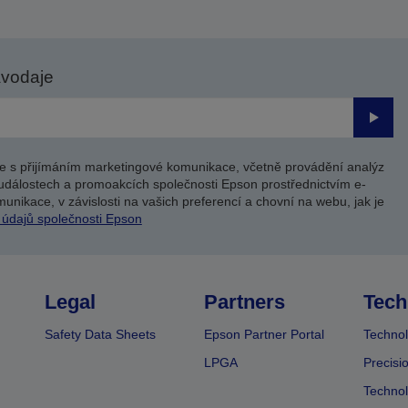
avodaje
Odesl
e s přijímáním marketingové komunikace, včetně provádění analýz
událostech a promoakcích společnosti Epson prostřednictvím e-
unikace, v závislosti na vašich preferencí a chovní na webu, jak je
 údajů společnosti Epson
Legal
Partners
Tech
Safety Data Sheets
Epson Partner Portal
Technol
LPGA
Precisi
Technol