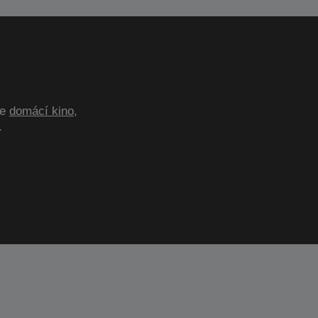
te
domácí kino
,
.