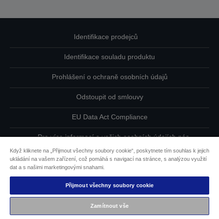
Identifikace prodejců
Identifikace souladu produktu
Prohlášení o ochraně osobních údajů
Odstoupit od smlouvy
EU Data Act Compliance
Pro více informací o vašich osobních údajích nás
kontaktujte
Když kliknete na „Přijmout všechny soubory cookie“, poskytnete tím souhlas k jejich
ukládání na vašem zařízení, což pomáhá s navigací na stránce, s analýzou využití
Informace o souborech cookie
dat a s našimi marketingovými snahami.
Přijmout všechny soubory cookie
Závazek usnadnění přístupu společnosti Epson
Zamítnout vše
Copyright © 2026 Seiko Epson