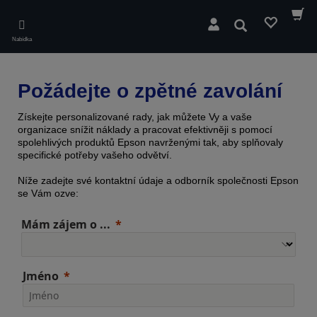
Skip
to
Hledat
main
Nabídka
content
Požádejte o zpětné zavolání
Získejte personalizované rady, jak můžete Vy a vaše
organizace snížit náklady a pracovat efektivněji s pomocí
spolehlivých produktů Epson navrženými tak, aby splňovaly
specifické potřeby vašeho odvětví.
Níže zadejte své kontaktní údaje a odborník společnosti Epson
se Vám ozve:
Mám zájem o ...
Jméno