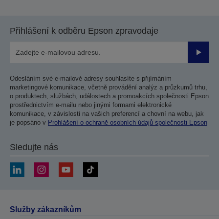
Přihlášení k odběru Epson zpravodaje
Odesla
Odesláním své e-mailové adresy souhlasíte s přijímáním
marketingové komunikace, včetně provádění analýz a průzkumů trhu,
o produktech, službách, událostech a promoakcích společnosti Epson
prostřednictvím e-mailu nebo jinými formami elektronické
komunikace, v závislosti na vašich preferencí a chovní na webu, jak
je popsáno v
Prohlášení o ochraně osobních údajů společnosti Epson
Sledujte nás
Služby zákazníkům