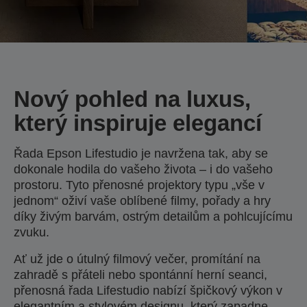
Nový pohled na luxus,
který inspiruje elegancí
Řada Epson Lifestudio je navržena tak, aby se
dokonale hodila do vašeho života – i do vašeho
prostoru. Tyto přenosné projektory typu „vše v
jednom“ oživí vaše oblíbené filmy, pořady a hry
díky živým barvám, ostrým detailům a pohlcujícímu
zvuku.
Ať už jde o útulný filmový večer, promítání na
zahradě s přáteli nebo spontánní herní seanci,
přenosná řada Lifestudio nabízí špičkový výkon v
elegantním a stylovém designu, který zapadne