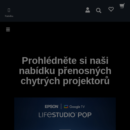
Skip
to
Hledat
main
Nabídka
content
Prohlédněte si naši
nabídku přenosných
chytrých projektorů