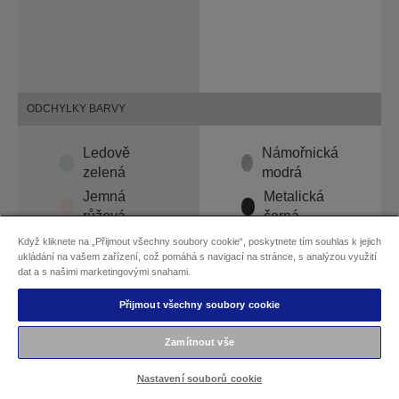
ODCHYLKY BARVY
Ledově
Námořnická
zelená
modrá
Jemná
Metalická
růžová
černá
Diamantově
Když kliknete na „Přijmout všechny soubory cookie“, poskytnete tím souhlas k jejich
ukládání na vašem zařízení, což pomáhá s navigací na stránce, s analýzou využití
bílá
dat a s našimi marketingovými snahami.
Přijmout všechny soubory cookie
REPRODUKTORY
Zamítnout vše
Sound by Bose®
Sound by Bose®
Nastavení souborů cookie
5 W + 5 W + pasivní
5 W + 5 W + pasivní