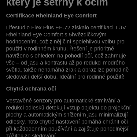
který je šetrný k očím
Certifikace Rheinland Eye Comfort
Lifestudio Flex Plus EF-72 získalo certifikaci TÜV
Rheinland Eye Comfort s 5hvězdičkovým
hodnocením, což z něj činí spolehlivou volbu pro
použití v rodinném kruhu. Řešení je prioritně
navrženo s ohledem na pohodlí očí, což zahrnuje
vše – od jasu a kontrastu až po redukci modrého
světla, takže nenamáhá zrak a obraz lze pohodlně
sledovat i delší dobu. Ideální pro rodinné použití!
Chytrá ochrana očí
Vestavěné senzory pro automatické stmívání a
redukci odlesků detekují vstup objektu do projekční
plochy a automatickým snížením jasu minimalizují
odlesky. Toto chytré nastavení pomáhá chránit oči
při každodenním používání a zajišťuje pohodlnější
zážitek ze sledování.