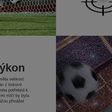
výkon
měla velikost
án z tiskové
doba potřebná k
mi míči by byla
ážou přinášet