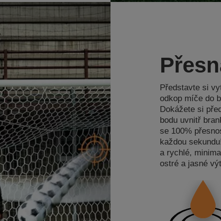
Přesn
Představte si vy
odkop míče do b
Dokážete si před
bodu uvnitř brank
se 100% přesnos
každou sekundu!
a rychlé, minima
ostré a jasné výt