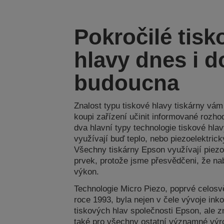
Pokročilé tisk
hlavy dnes i d
budoucna
Znalost typu tiskové hlavy tiskárny vá
koupi zařízení učinit informované rozhod
dva hlavní typy technologie tiskové hlav
využívají buď teplo, nebo piezoelektrick
Všechny tiskárny Epson využívají piezo
prvek, protože jsme přesvědčeni, že nab
výkon.
Technologie Micro Piezo, poprvé celos
roce 1993, byla nejen v čele vývoje ink
tiskových hlav společnosti Epson, ale 
také pro všechny ostatní významné výr