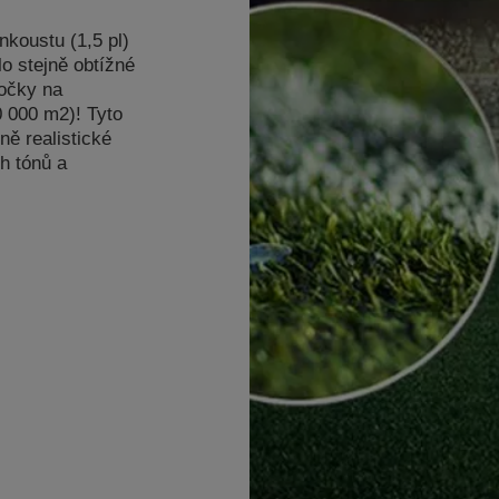
nkoustu (1,5 pl)
lo stejně obtížné
čočky na
10 000 m2)! Tyto
ně realistické
h tónů a