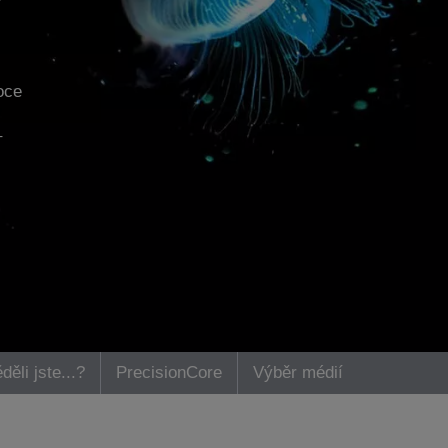
oce
–
děli jste...?
PrecisionCore
Výběr médií