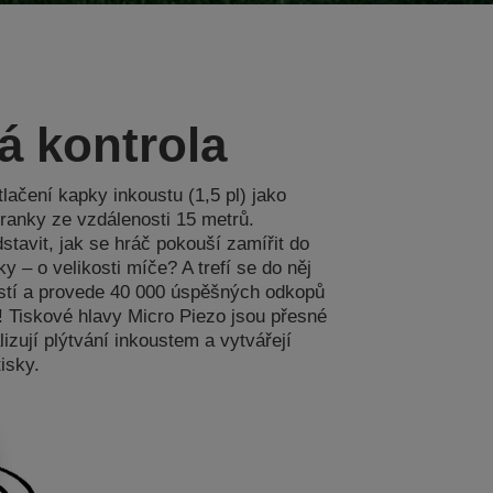
á kontrola
tlačení kapky inkoustu (1,5 pl) jako
ranky ze vzdálenosti 15 metrů.
stavit, jak se hráč pokouší zamířit do
y – o velikosti míče? A trefí se do něj
tí a provede 40 000 úspěšných odkopů
 Tiskové hlavy Micro Piezo jsou přesné
lizují plýtvání inkoustem a vytvářejí
isky.