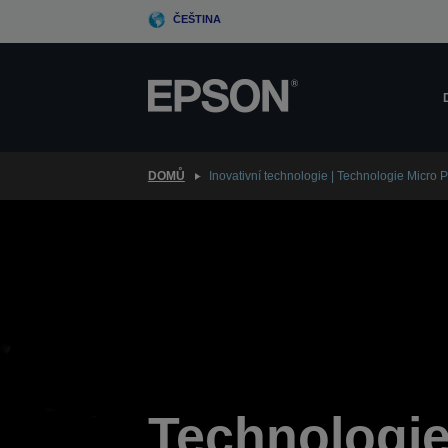
Skip
ČEŠTINA
to
main
content
DOMŮ
Inovativní technologie | Technologie Micro 
Technologi