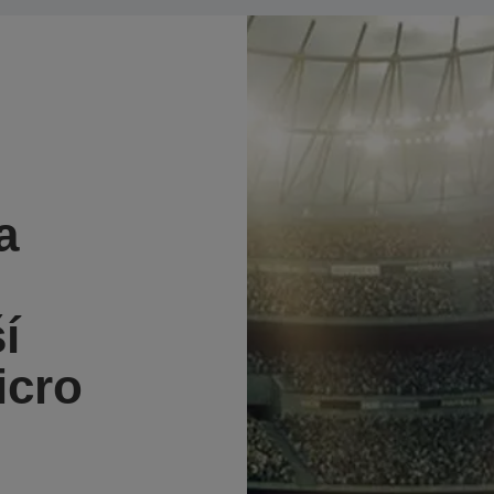
a
í
icro