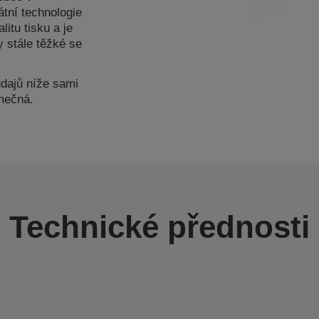
tní technologie
litu tisku a je
y stále těžké se
údajů níže sami
imečná.
Technické přednosti