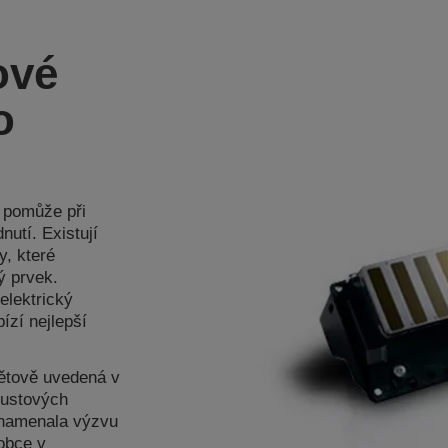
ové
o
m pomůže při
nutí. Existují
y, které
ý prvek.
elektrický
ízí nejlepší
větově uvedená v
oustových
znamenala výzvu
obce v