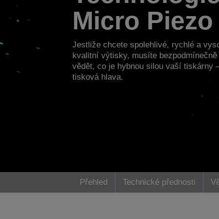
Micro Piezo
Jestliže chcete spolehlivé, rychlé a vys
kvalitní výtisky, musíte bezpodmínečně
vědět, co je hybnou silou vaší tiskárny 
tisková hlava.
Přehled
Technické přednosti
Vě