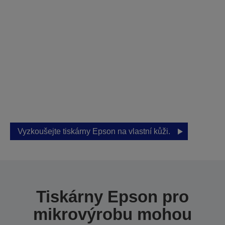
Navštivte náš
showroom a
vyzkoušejte si osobní
ukázku
Společnost Epson vám pomůže najít
správné řešení pro vaše podnikání.
Vyzkoušejte tiskárny Epson na vlastní kůži.
Tiskárny Epson pro
mikrovýrobu mohou