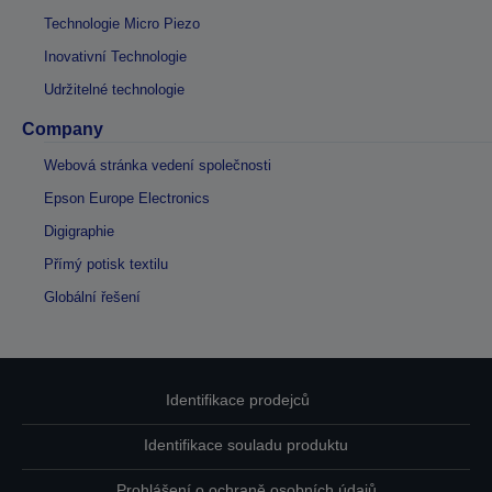
Technologie Micro Piezo
Inovativní Technologie
Udržitelné technologie
Company
Webová stránka vedení společnosti
Epson Europe Electronics
Digigraphie
Přímý potisk textilu
Globální řešení
Identifikace prodejců
Identifikace souladu produktu
Prohlášení o ochraně osobních údajů