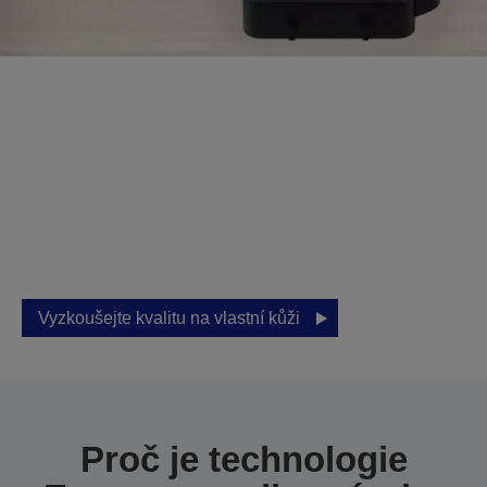
Požádejte ještě dnes
o vzorek na míru
Dosáhněte vynikajících výsledků s
tiskárnami Epson pro firmy.
Vyzkoušejte kvalitu na vlastní kůži
Proč je technologie