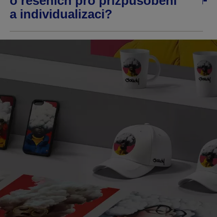
o řešeních pro přizpůsobení
a individualizaci?