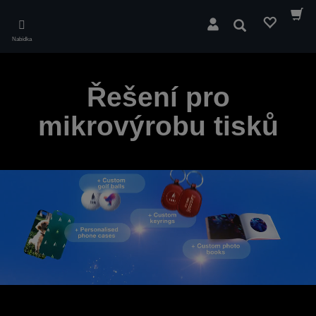
Skip
to
Hledat
main
Nabídka
content
Řešení pro
mikrovýrobu tisků