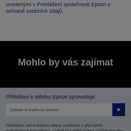
uvedenými v
Prohlášení společnosti Epson o
ochraně osobních údajů
.
Děkujeme za odeslání příspěvku.
Ozveme se vám během několika následujících
pracovních dnů.
Mohlo by vás zajímat
Přihlášení k odběru Epson zpravodaje
Odesla
Odesláním své e-mailové adresy souhlasíte s přijímáním
marketingové komunikace, včetně provádění analýz a průzkumů trhu,