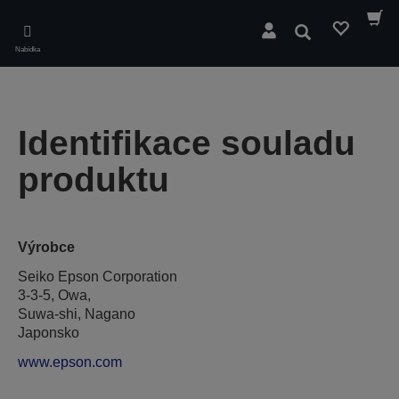
Skip
to
Hledat
main
Nabídka
content
Identifikace souladu
produktu
Výrobce
Seiko Epson Corporation
3-3-5, Owa,
Suwa-shi, Nagano
Japonsko
www.epson.com