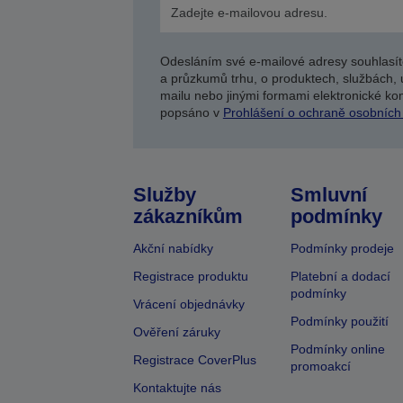
Odesláním své e-mailové adresy souhlasít
a průzkumů trhu, o produktech, službách, 
mailu nebo jinými formami elektronické kom
popsáno v
Prohlášení o ochraně osobních
Služby
Smluvní
zákazníkům
podmínky
Akční nabídky
Podmínky prodeje
Registrace produktu
Platební a dodací
podmínky
Vrácení objednávky
Podmínky použití
Ověření záruky
Podmínky online
Registrace CoverPlus
promoakcí
Kontaktujte nás