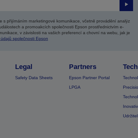
Odesl
e s přijímáním marketingové komunikace, včetně provádění analýz
událostech a promoakcích společnosti Epson prostřednictvím e-
unikace, v závislosti na vašich preferencí a chovní na webu, jak je
 údajů společnosti Epson
Legal
Partners
Tech
Safety Data Sheets
Epson Partner Portal
Technol
LPGA
Precisi
Technol
Inovati
Udržite