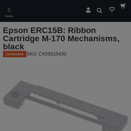
Skip
to
Hledat
main
Nabídka
content
Epson ERC15B: Ribbon
Cartridge M-170 Mechanisms,
black
SKU: C43S015430
Zastaveno