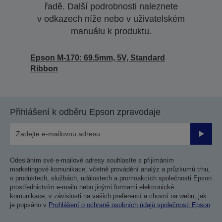
řadě. Další podrobnosti naleznete
v odkazech níže nebo v uživatelském
manuálu k produktu.
Epson M-170: 69.5mm, 5V, Standard
Ribbon
Přihlášení k odběru Epson zpravodaje
Odesla
Odesláním své e-mailové adresy souhlasíte s přijímáním
marketingové komunikace, včetně provádění analýz a průzkumů trhu,
o produktech, službách, událostech a promoakcích společnosti Epson
prostřednictvím e-mailu nebo jinými formami elektronické
komunikace, v závislosti na vašich preferencí a chovní na webu, jak
je popsáno v
Prohlášení o ochraně osobních údajů společnosti Epson