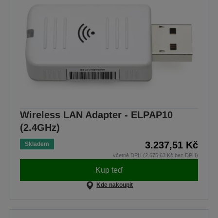
Wireless LAN Adapter - ELPAP10
(2.4GHz)
3.237,51 Kč
Skladem
včetně DPH (2.675,63 Kč bez DPH)
Kup teď
Kde nakoupit