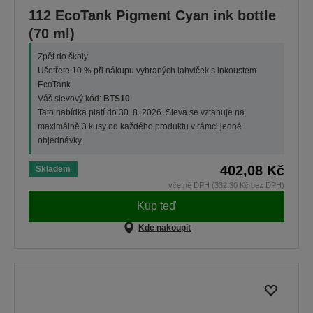
112 EcoTank Pigment Cyan ink bottle
(70 ml)
Zpět do školy
Ušetřete 10 % při nákupu vybraných lahviček s inkoustem
EcoTank.
Váš slevový kód:
BTS10
Tato nabídka platí do 30. 8. 2026. Sleva se vztahuje na
maximálně 3 kusy od každého produktu v rámci jedné
objednávky.
402,08 Kč
Skladem
včetně DPH (332,30 Kč bez DPH)
Kup teď
Kde nakoupit