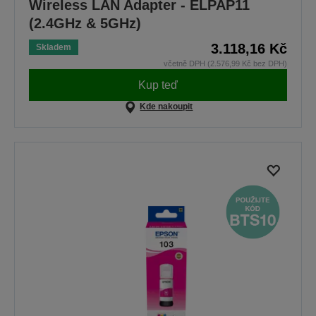
Wireless LAN Adapter - ELPAP11
(2.4GHz & 5GHz)
3.118,16 Kč
Skladem
včetně DPH (2.576,99 Kč bez DPH)
Kup teď
Kde nakoupit