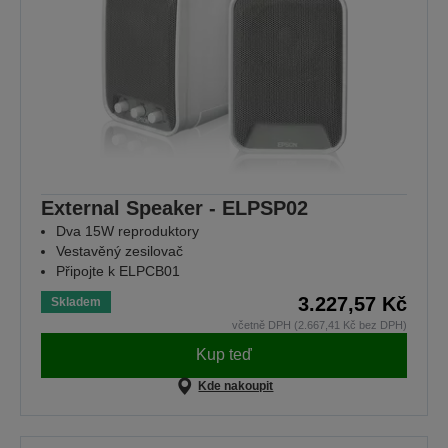
External Speaker - ELPSP02
Dva 15W reproduktory
Vestavěný zesilovač
Připojte k ELPCB01
3.227,57 Kč
Skladem
včetně DPH (2.667,41 Kč bez DPH)
Kup teď
Kde nakoupit