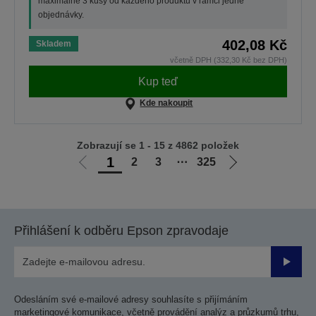
maximálně 3 kusy od každého produktu v rámci jedné
objednávky.
402,08 Kč
Skladem
včetně DPH (332,30 Kč bez DPH)
Kup teď
Kde nakoupit
Zobrazují se 1 - 15 z 4862 položek
1
2
3
⋯
325
Jít
Jít
na
na
předchozí
další
stranu
stranu
Přihlášení k odběru Epson zpravodaje
Odesla
Odesláním své e-mailové adresy souhlasíte s přijímáním
marketingové komunikace, včetně provádění analýz a průzkumů trhu,