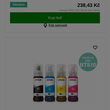
238,43 Kč
Skladem
včetně DPH (197,05 Kč bez DPH)
Kup teď
Kde nakoupit