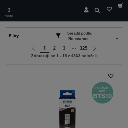
Skip
to
Hledat
main
Nabídka
content
Seřadit podle:
Filtry
1
2
3
⋯
325
Jít
Jít
Zobrazují se 1 - 15 z 4862 položek
na
na
předchozí
další
stranu
stranu