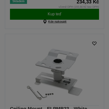
234,33 Kč
Skladem
včetně DPH (193,66 Kč bez DPH)
Kup teď
Kde nakoupit
Ceiling Mount - ELPMB23 - White