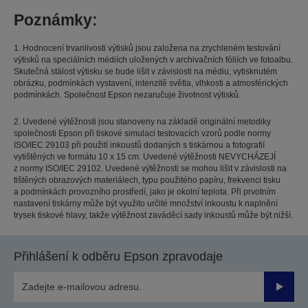
Poznámky:
1. Hodnocení trvanlivosti výtisků jsou založena na zrychleném testování
výtisků na speciálních médiích uložených v archivačních fóliích ve fotoalbu.
Skutečná stálost výtisku se bude lišit v závislosti na médiu, vytisknutém
obrázku, podmínkách vystavení, intenzitě světla, vlhkosti a atmosférických
podmínkách. Společnost Epson nezaručuje životnost výtisků.
2. Uvedené výtěžnosti jsou stanoveny na základě originální metodiky
společnosti Epson při tiskové simulaci testovacích vzorů podle normy
ISO/IEC 29103 při použití inkoustů dodaných s tiskárnou a fotografií
vytištěných ve formátu 10 x 15 cm. Uvedené výtěžnosti NEVYCHÁZEJÍ
z normy ISO/IEC 29102. Uvedené výtěžnosti se mohou lišit v závislosti na
tištěných obrazových materiálech, typu použitého papíru, frekvenci tisku
a podmínkách provozního prostředí, jako je okolní teplota. Při prvotním
nastavení tiskárny může být využito určité množství inkoustu k naplnění
trysek tiskové hlavy, takže výtěžnost zaváděcí sady inkoustů může být nižší.
Přihlášení k odběru Epson zpravodaje
Odesla