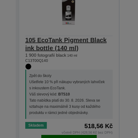
105 EcoTank Pigment Black
106
ink bottle (140 ml)
bott
1 900 fotografií black
1 900 
140 ml
C13T00Q140
C13T0
Zpět do školy
Zpět
Ušetřete 10 % při nákupu vybraných lahviček
Ušet
s inkoustem EcoTank.
s in
Váš slevový kód:
BTS10
Váš 
Tato nabídka platí do 30. 8. 2026. Sleva se
Tato 
vztahuje na maximálně 3 kusy od každého
vzta
produktu v rámci jedné objednávky.
prod
518,56 Kč
Skladem
Skla
včetně DPH (428,56 Kč bez DPH)