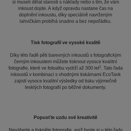
si museli dělat starosti s náklady nebo s tím, že vám
inkoust dojde. A když opravdu nastane čas na
doplnění inkoustu, díky speciálně navrženým
lahvičkám probíhá snadno a bez nepořádku.
Tisk fotografií ve vysoké kvalitě
Díky této řadě pěti barevných inkoustů s fotografickým
černým inkoustem můžete tisknout vysoce kvalitní
1
fotografie, které ve fotoalbu vydrží až 300 let
. Tato řada
inkoustů v kombinaci s vhodnými tiskárnami EcoTank
zajistí vysoce kvalitní výsledky od tisku výjimečně
lesklých fotografií po běžné dokumenty.
Popusťte uzdu své kreativitě
Neváhejte a tiskněte fotografie, aniž byste si u této řady