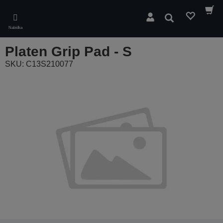
Skip
to
Hledat
main
Nabídka
content
Platen Grip Pad - S
SKU: C13S210077