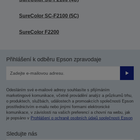
SureColor SC-F2100 (5C)
SureColor F2200
Přihlášení k odběru Epson zpravodaje
Odesla
Odesláním své e-mailové adresy souhlasíte s přijímáním
marketingové komunikace, včetně provádění analýz a průzkumů trhu,
o produktech, službách, událostech a promoakcích společnosti Epson
prostřednictvím e-mailu nebo jinými formami elektronické
komunikace, v závislosti na vašich preferencí a chovní na webu, jak
je popsáno v
Prohlášení o ochraně osobních údajů společnosti Epson
Sledujte nás