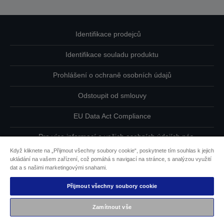
Identifikace prodejců
Identifikace souladu produktu
Prohlášení o ochraně osobních údajů
Odstoupit od smlouvy
EU Data Act Compliance
Pro více informací o vašich osobních údajích nás
kontaktujte
Když kliknete na „Přijmout všechny soubory cookie“, poskytnete tím souhlas k jejich
ukládání na vašem zařízení, což pomáhá s navigací na stránce, s analýzou využití
Informace o souborech cookie
dat a s našimi marketingovými snahami.
Přijmout všechny soubory cookie
Závazek usnadnění přístupu společnosti Epson
Zamítnout vše
Copyright © 2026 Seiko Epson