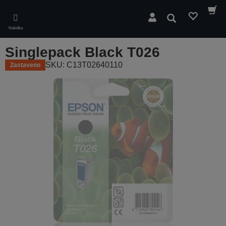
Skip
to
Hledat
main
Nabídka
content
Singlepack Black T026
SKU: C13T02640110
Zastaveno