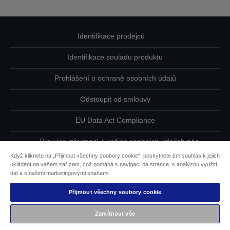
Identifikace prodejců
Identifikace souladu produktu
Prohlášení o ochraně osobních údajů
Odstoupit od smlouvy
EU Data Act Compliance
Pro více informací o vašich osobních údajích nás
kontaktujte
Když kliknete na „Přijmout všechny soubory cookie“, poskytnete tím souhlas k jejich
ukládání na vašem zařízení, což pomáhá s navigací na stránce, s analýzou využití
Informace o souborech cookie
dat a s našimi marketingovými snahami.
Přijmout všechny soubory cookie
Závazek usnadnění přístupu společnosti Epson
Zamítnout vše
Copyright © 2026 Seiko Epson