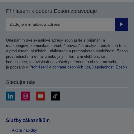
Přihlášení k odběru Epson zpravodaje
Odesla
Odesláním své e-mailové adresy souhlasíte s přijímáním
marketingové komunikace, včetně provádění analýz a průzkumů trhu,
o produktech, službách, událostech a promoakcích společnosti Epson
prostřednictvím e-mailu nebo jinými formami elektronické
komunikace, v závislosti na vašich preferencí a chovní na webu, jak
je popsáno v
Prohlášení o ochraně osobních údajů společnosti Epson
Sledujte nás
Služby zákazníkům
Akční nabídky