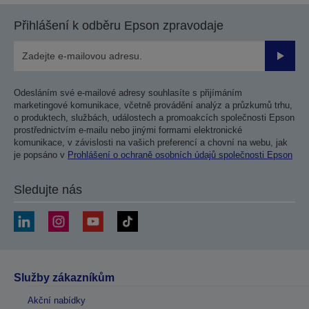
Přihlášení k odběru Epson zpravodaje
Odesla
Odesláním své e-mailové adresy souhlasíte s přijímáním
marketingové komunikace, včetně provádění analýz a průzkumů trhu,
o produktech, službách, událostech a promoakcích společnosti Epson
prostřednictvím e-mailu nebo jinými formami elektronické
komunikace, v závislosti na vašich preferencí a chovní na webu, jak
je popsáno v
Prohlášení o ochraně osobních údajů společnosti Epson
Sledujte nás
Služby zákazníkům
Akční nabídky