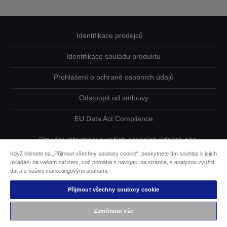
Identifikace prodejců
Identifikace souladu produktu
Prohlášení o ochraně osobních údajů
Odstoupit od smlouvy
EU Data Act Compliance
Pro více informací o vašich osobních údajích nás
kontaktujte
Když kliknete na „Přijmout všechny soubory cookie“, poskytnete tím souhlas k jejich
ukládání na vašem zařízení, což pomáhá s navigací na stránce, s analýzou využití
Informace o souborech cookie
dat a s našimi marketingovými snahami.
Přijmout všechny soubory cookie
Závazek usnadnění přístupu společnosti Epson
Zamítnout vše
Copyright © 2026 Seiko Epson