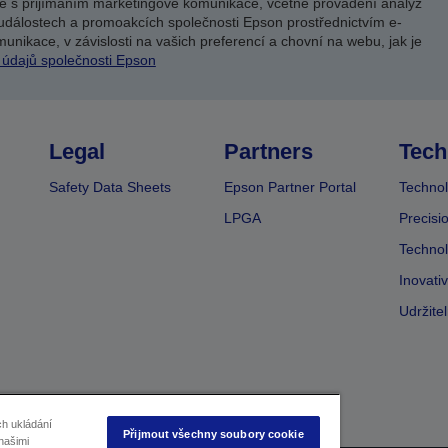
e s přijímáním marketingové komunikace, včetně provádění analýz
událostech a promoakcích společnosti Epson prostřednictvím e-
unikace, v závislosti na vašich preferencí a chovní na webu, jak je
 údajů společnosti Epson
Legal
Partners
Tech
Safety Data Sheets
Epson Partner Portal
Technol
LPGA
Precisi
Technol
Inovati
Udržite
ch ukládání
Přijmout všechny soubory cookie
našimi