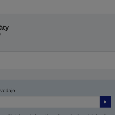
áty
t
avodaje
Odesl