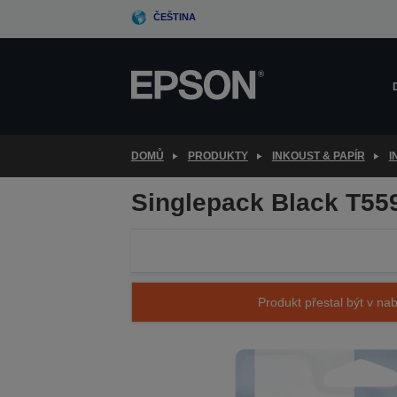
Skip
ČEŠTINA
to
main
content
DOMŮ
PRODUKTY
INKOUST & PAPÍR
I
Singlepack Black T55
Produkt přestal být v nab