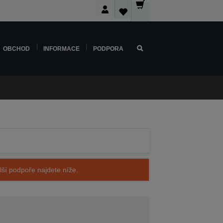
OBCHOD
INFORMACE
PODPORA
alší podpoře najdete níže.