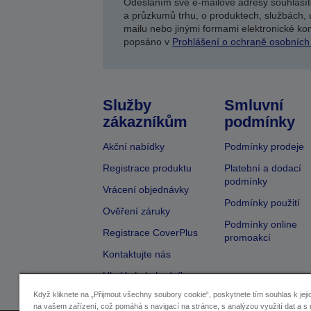
Odesláním své e-mailové adresy souhlasít
a průzkumů trhu, o produktech, službách, 
mailu nebo jinými formami elektronické kom
popsáno v
Prohlášení o ochraně osobních
Služby
Smluvní
zákazníkům
podmínky
Akční nabídky
Podmínky prodeje
Registrace produktu
Platební a dodací
podmínky
Vrácení objednávky
Podmínky použití
Ověření záruky
Podmínky online
Registrace CoverPlus
promoakcí
Kontaktujte nás
Hledání obchodníka
Když kliknete na „Přijmout všechny soubory cookie“, poskytnete tím souhlas k jeji
na vašem zařízení, což pomáhá s navigací na stránce, s analýzou využití dat a s 