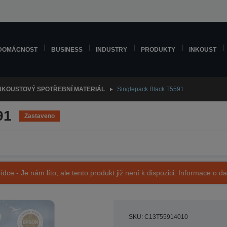
DOMÁCNOST
BUSINESS
INDUSTRY
PRODUKTY
INKOUST
NKOUSTOVÝ SPOTŘEBNÍ MATERIÁL
Singlepack Black T5591
91
Zastaveno
ídce - Je nám líto, ale tento produkt již není k dispozici. Informace o d
SKU: C13T55914010