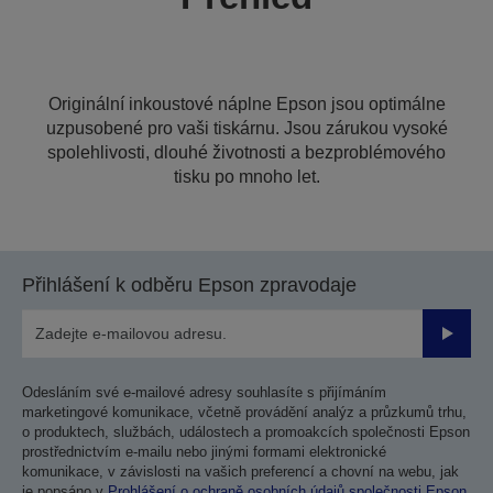
Originální inkoustové náplne Epson jsou optimálne
uzpusobené pro vaši tiskárnu. Jsou zárukou vysoké
spolehlivosti, dlouhé životnosti a bezproblémového
tisku po mnoho let.
Přihlášení k odběru Epson zpravodaje
Odesla
Odesláním své e-mailové adresy souhlasíte s přijímáním
marketingové komunikace, včetně provádění analýz a průzkumů trhu,
o produktech, službách, událostech a promoakcích společnosti Epson
prostřednictvím e-mailu nebo jinými formami elektronické
komunikace, v závislosti na vašich preferencí a chovní na webu, jak
je popsáno v
Prohlášení o ochraně osobních údajů společnosti Epson