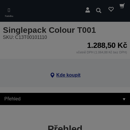
Skip
to
Hledat
main
Nabídka
content
Singlepack Colour T001
SKU: C13T00101110
1.288,50 Kč
včetně DPH (1.064,88 Kč bez DPH)
Kde koupit
Přehled
Přehled