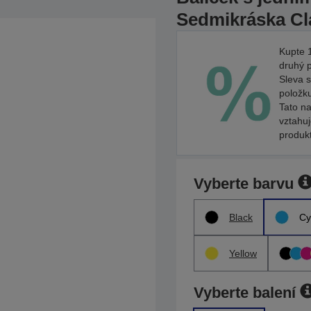
Sedmikráska Cl
Kupte 1
druhý 
Sleva s
položk
Tato na
vztahu
produk
Vyberte barvu
Black
Cy
Yellow
Vyberte balení