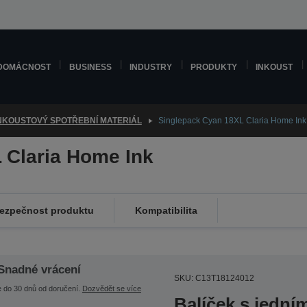
DOMÁCNOST
BUSINESS
INDUSTRY
PRODUKTY
INKOUST
NKOUSTOVÝ SPOTŘEBNÍ MATERIÁL
Singlepack Cyan 18XL Claria Home Ink
 Claria Home Ink
ezpečnost produktu
Kompatibilita
Snadné vrácení
SKU: C13T18124012
e do 30 dnů od doručení.
Dozvědět se více
Balíček s jedn