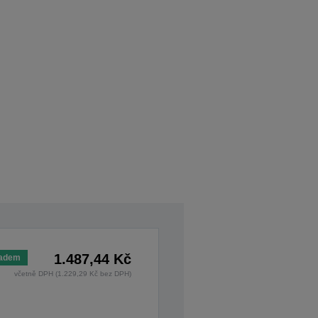
1.487,44 Kč
ladem
včetně DPH (1.229,29 Kč bez DPH)