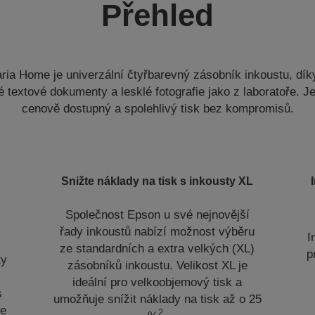
Přehled
ria Home je univerzální čtyřbarevný zásobník inkoustu, dík
né textové dokumenty a lesklé fotografie jako z laboratoře. Je
cenově dostupný a spolehlivý tisk bez kompromisů.
Snižte náklady na tisk s inkousty XL
Společnost Epson u své nejnovější
řady inkoustů nabízí možnost výběru
I
ze standardních a extra velkých (XL)
p
ty
zásobníků inkoustu. Velikost XL je
ideální pro velkoobjemový tisk a
s
umožňuje snížit náklady na tisk až o 25
ce
2