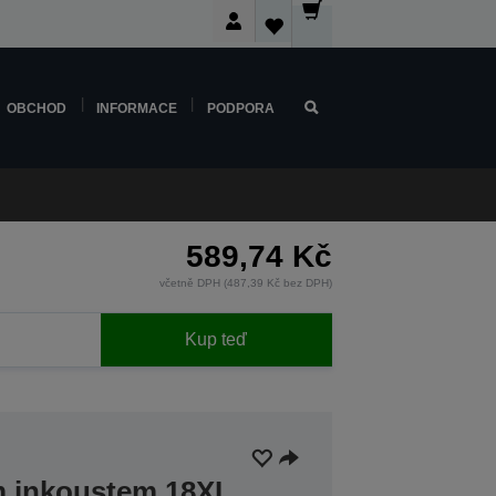
OBCHOD
INFORMACE
PODPORA
589,74 Kč
včetně DPH (487,39 Kč bez DPH)
Kup teď
ím inkoustem 18XL