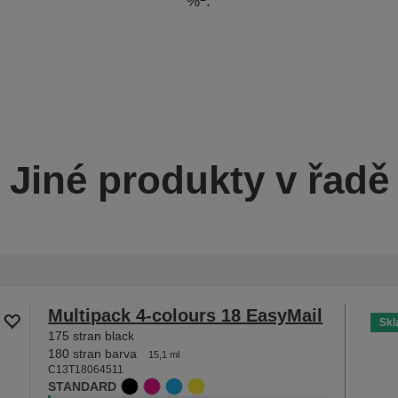
%
.
Jiné produkty v řadě
Multipack 4-colours 18 EasyMail
Sk
175 stran black
180 stran barva
15,1 ml
C13T18064511
STANDARD