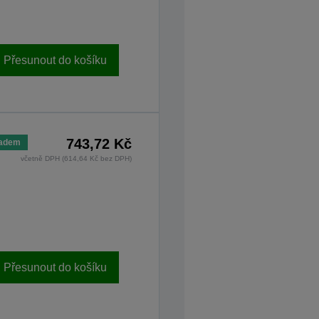
Přesunout do košíku
743,72 Kč
ladem
včetně DPH (614,64 Kč bez DPH)
Přesunout do košíku