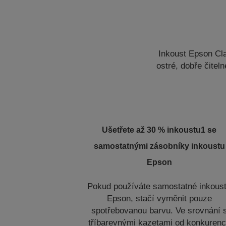
Inkoust Epson Cla
ostré, dobře čitel
Ušetřete až 30 % inkoustu1 se
samostatnými zásobníky inkoustu
Epson
Pokud používáte samostatné inkous
Epson, stačí vyměnit pouze
spotřebovanou barvu. Ve srovnání 
tříbarevnými kazetami od konkuren