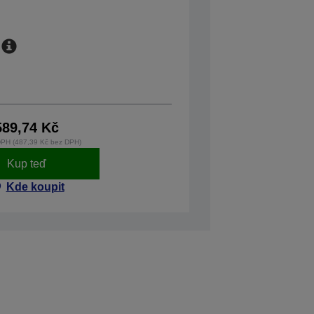
589,74 Kč
DPH (487,39 Kč bez DPH)
Kup teď
Kde koupit