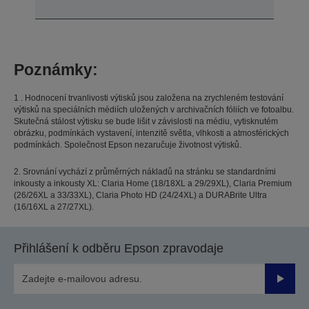
Poznámky:
1 . Hodnocení trvanlivosti výtisků jsou založena na zrychleném testování
výtisků na speciálních médiích uložených v archivačních fóliích ve fotoalbu.
Skutečná stálost výtisku se bude lišit v závislosti na médiu, vytisknutém
obrázku, podmínkách vystavení, intenzitě světla, vlhkosti a atmosférických
podmínkách. Společnost Epson nezaručuje životnost výtisků.
2. Srovnání vychází z průměrných nákladů na stránku se standardními
inkousty a inkousty XL: Claria Home (18/18XL a 29/29XL), Claria Premium
(26/26XL a 33/33XL), Claria Photo HD (24/24XL) a DURABrite Ultra
(16/16XL a 27/27XL).
Přihlášení k odběru Epson zpravodaje
Odesla