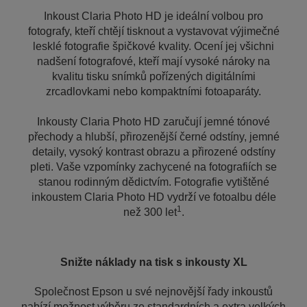
Inkoust Claria Photo HD je ideální volbou pro
fotografy, kteří chtějí tisknout a vystavovat výjimečné
lesklé fotografie špičkové kvality. Ocení jej všichni
nadšení fotografové, kteří mají vysoké nároky na
kvalitu tisku snímků pořízených digitálními
zrcadlovkami nebo kompaktními fotoaparáty.
Inkousty Claria Photo HD zaručují jemné tónové
přechody a hlubší, přirozenější černé odstíny, jemné
detaily, vysoký kontrast obrazu a přirozené odstíny
pleti. Vaše vzpomínky zachycené na fotografiích se
stanou rodinným dědictvím. Fotografie vytištěné
inkoustem Claria Photo HD vydrží ve fotoalbu déle
1
než 300 let
.
Snižte náklady na tisk s inkousty XL
Společnost Epson u své nejnovější řady inkoustů
nabízí možnost výběru ze standardních a extra velkých