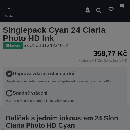
Skip
to
Hledat
main
Nabídka
content
Singlepack Cyan 24 Claria
Photo HD Ink
SKU: C13T24224012
Skladem
358,77 Kč
včetně DPH (296,50 Kč bez DPH)
Doprava zdarma standardní
Bezplatné standardní doručení všech objednávek s cenou vyšší než 740 Kč
Snadné vrácení
Vraťte do 30 dnů od doručení.
Dozvědět se více
Balíček s jedním inkoustem 24 Slon
Claria Photo HD Cyan