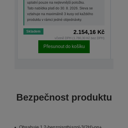
uplatní pouze na nejlevnější položku.
Tato 
Tato nabídka platí do 30. 8. 2026. Sleva se
vzta
vztahuje na maximálně 3 kusy od každého
prod
produktu v rámci jedné objednávky.
2.154,16 Kč
Skladem
Skla
včetně DPH (1.780,30 Kč bez DPH)
Přesunout do košíku
Bezpečnost produktu
Obsahuje 1,2-benzoisothiazol-3(2H)-on+.