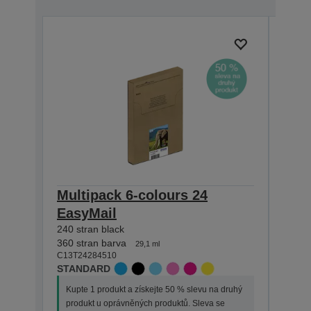
Multipack 6-colours 24
Sing
EasyMail
Pho
240 stran black
240 st
C13T2
360 stran barva
29,1 ml
STAN
C13T24284510
STANDARD
Kupt
Kupte 1 produkt a získejte 50 % slevu na druhý
prod
produkt u oprávněných produktů. Sleva se
upla