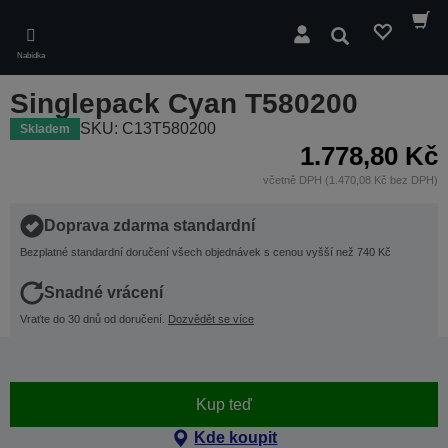
Skip
to
Hledat
main
Nabídka
content
Singlepack Cyan T580200
SKU: C13T580200
Skladem
1.778,80 Kč
včetně DPH (1.470,08 Kč bez DPH)
Doprava zdarma standardní
Bezplatné standardní doručení všech objednávek s cenou vyšší než 740 Kč
Snadné vrácení
Vraťte do 30 dnů od doručení.
Dozvědět se více
Kup teď
Kde koupit