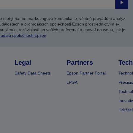
Odesl
e s přijímáním marketingové komunikace, včetně provádění analýz
událostech a promoakcích společnosti Epson prostřednictvím e-
unikace, v závislosti na vašich preferencí a chovní na webu, jak je
 údajů společnosti Epson
Legal
Partners
Tech
Safety Data Sheets
Epson Partner Portal
Technol
LPGA
Precisi
Technol
Inovati
Udržite