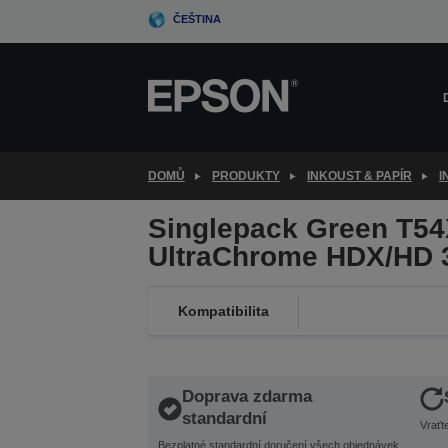
Skip
ČEŠTINA
to
main
content
DOMŮ
PRODUKTY
INKOUST & PAPÍR
I
Singlepack Green T5
UltraChrome HDX/HD 
Kompatibilita
Doprava zdarma
standardní
Vraťt
Bezplatné standardní doručení všech objednávek