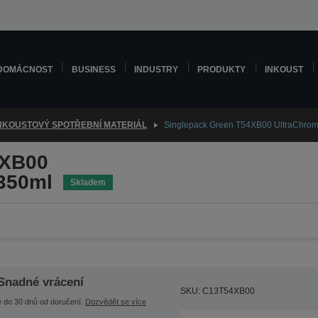
DOMÁCNOST
BUSINESS
INDUSTRY
PRODUKTY
INKOUST
NKOUSTOVÝ SPOTŘEBNÍ MATERIÁL
Singlepack Green T54XB00 UltraChro
4XB00
350ml
Skladem
Snadné vrácení
SKU: C13T54XB00
e do 30 dnů od doručení.
Dozvědět se více