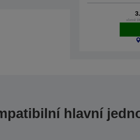
3
včetně D
patibilní hlavní jedn