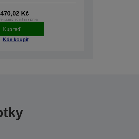
.470,02 Kč
PH (2.867,79 Kč bez DPH)
Kup teď
Kde koupit
otky