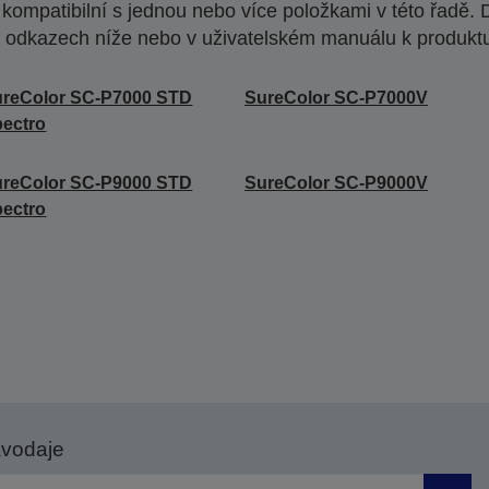
ompatibilní s jednou nebo více položkami v této řadě. 
 odkazech níže nebo v uživatelském manuálu k produkt
ureColor SC-P7000 STD
SureColor SC-P7000V
ectro
ureColor SC-P9000 STD
SureColor SC-P9000V
ectro
avodaje