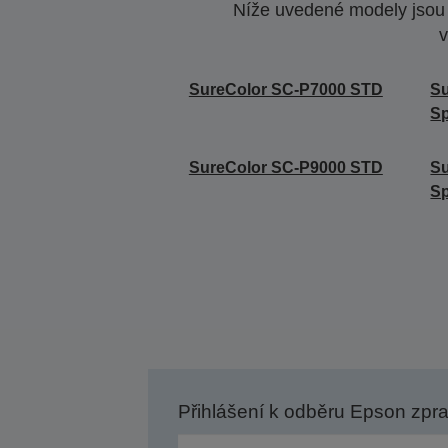
Níže uvedené modely jsou k
v
SureColor SC-P7000 STD
S
Sp
SureColor SC-P9000 STD
S
Sp
Přihlášení k odběru Epson zpr