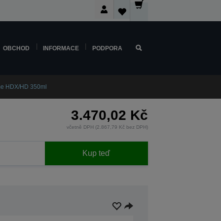
OBCHOD
INFORMACE
PODPORA
me HDX/HD 350ml
3.470,02 Kč
včetně DPH (2.867,79 Kč bez DPH)
Kup teď