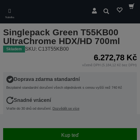
Skip
to
Hledat
main
Nabídka
content
Singlepack Green T55KB00
UltraChrome HDX/HD 700ml
SKU: C13T55KB00
Skladem
6.272,78 Kč
včetně DPH (5.184,12 Kč bez DPH)
Doprava zdarma standardní
Bezplatné standardní doručení všech objednávek s cenou vyšší než 740 Kč
Snadné vrácení
Vraťte do 30 dnů od doručení.
Dozvědět se více
Kup teď