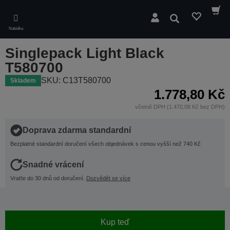
Skip
to
Hledat
main
Nabídka
content
Singlepack Light Black
T580700
SKU: C13T580700
Skladem
1.778,80 Kč
včetně DPH (1.470,08 Kč bez DPH)
Doprava zdarma standardní
Bezplatné standardní doručení všech objednávek s cenou vyšší než 740 Kč
Snadné vrácení
Vraťte do 30 dnů od doručení.
Dozvědět se více
Kup teď