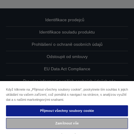
Identifikace prodejců
Identifikace souladu produktu
Prohlášení o ochraně osobních údajů
Odstoupit od smlouvy
EU Data Act Compliance
Pro více informací o vašich osobních údajích nás
kontaktujte
Když kliknete na „Přijmout všechny soubory cookie“, poskytnete tím souhlas k jejich
ukládání na vašem zařízení, což pomáhá s navigací na stránce, s analýzou využití
Informace o souborech cookie
dat a s našimi marketingovými snahami.
Přijmout všechny soubory cookie
Závazek usnadnění přístupu společnosti Epson
Zamítnout vše
Copyright © 2026 Seiko Epson