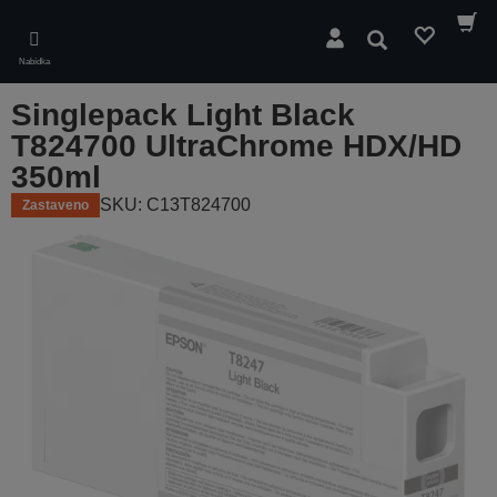
Skip
to
Hledat
main
Nabídka
content
Singlepack Light Black
T824700 UltraChrome HDX/HD
350ml
SKU: C13T824700
Zastaveno