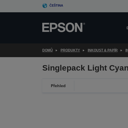
Skip
ČEŠTINA
to
main
content
DOMŮ
PRODUKTY
INKOUST & PAPÍR
I
Singlepack Light Cya
Přehled