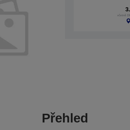
3
včetně D
Přehled