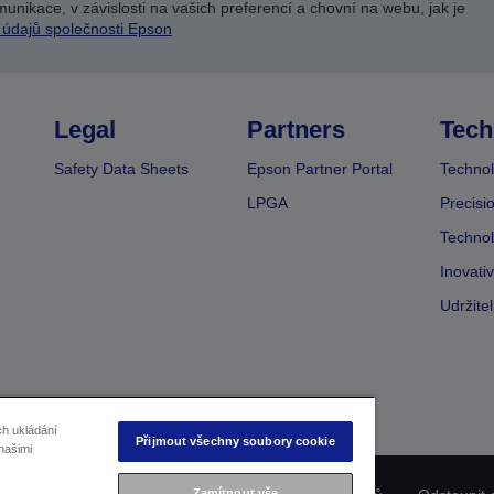
unikace, v závislosti na vašich preferencí a chovní na webu, jak je
 údajů společnosti Epson
Legal
Partners
Tech
Safety Data Sheets
Epson Partner Portal
Technol
LPGA
Precisi
Technol
Inovati
Udržite
ch ukládání
Přijmout všechny soubory cookie
našimi
Zamítnout vše