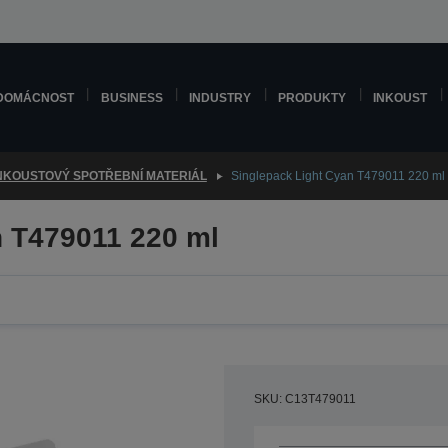
DOMÁCNOST
BUSINESS
INDUSTRY
PRODUKTY
INKOUST
NKOUSTOVÝ SPOTŘEBNÍ MATERIÁL
Singlepack Light Cyan T479011 220 ml
n T479011 220 ml
SKU: C13T479011