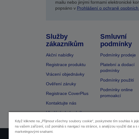
mailu nebo jinými formami elektronické kom
popsáno v
Prohlášení o ochraně osobních
Služby
Smluvní
zákazníkům
podmínky
Akční nabídky
Podmínky prodeje
Registrace produktu
Platební a dodací
podmínky
Vrácení objednávky
Podmínky použití
Ověření záruky
Podmínky online
Registrace CoverPlus
promoakcí
Kontaktujte nás
Hledání obchodníka
Když kliknete na „Přijmout všechny soubory cookie“, poskytnete tím souhlas k jeji
na vašem zařízení, což pomáhá s navigací na stránce, s analýzou využití dat a s 
marketingovými snahami.