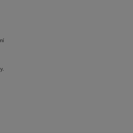
ní
y.