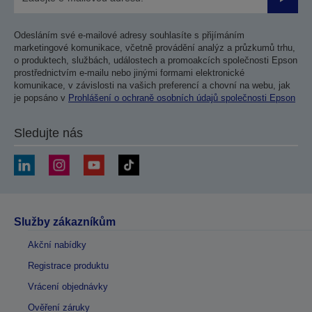
Odesla
Odesláním své e-mailové adresy souhlasíte s přijímáním
marketingové komunikace, včetně provádění analýz a průzkumů trhu,
o produktech, službách, událostech a promoakcích společnosti Epson
prostřednictvím e-mailu nebo jinými formami elektronické
komunikace, v závislosti na vašich preferencí a chovní na webu, jak
je popsáno v
Prohlášení o ochraně osobních údajů společnosti Epson
Sledujte nás
Služby zákazníkům
Akční nabídky
Registrace produktu
Vrácení objednávky
Ověření záruky