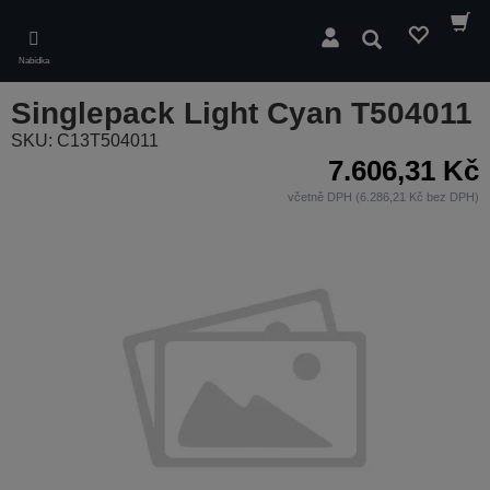
Skip
to
Hledat
main
Nabídka
content
Singlepack Light Cyan T504011
SKU: C13T504011
7.606,31 Kč
včetně DPH (6.286,21 Kč bez DPH)