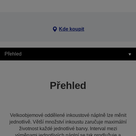
Kde koupit
Přehled
Přehled
Velkoobjemové oddělené inkoustové náplně lze měnit
jednotlivě. Větší množství inkoustu zaručuje maximální
životnost každé jednotlivé barvy. Interval mezi
výměnami jednotlivých náplní se tak prodlužuje a