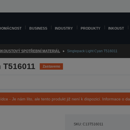
DOMÁCNOST
BUSINESS
INDUSTRY
PRODUKTY
INKOUST
NKOUSTOVÝ SPOTŘEBNÍ MATERIÁL
Singlepack Light Cyan T516011
n T516011
Zastaveno
ídce - Je nám líto, ale tento produkt již není k dispozici. Informace o d
SKU: C13T516011