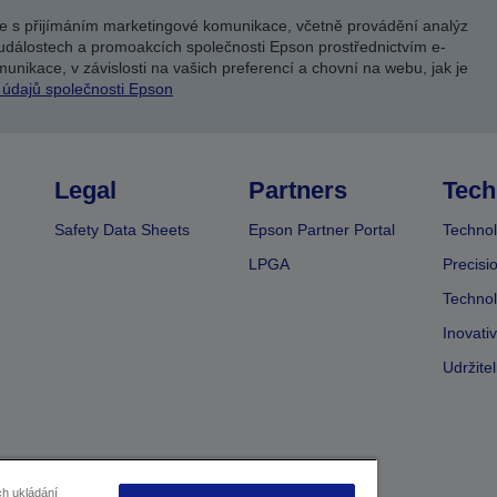
e s přijímáním marketingové komunikace, včetně provádění analýz
událostech a promoakcích společnosti Epson prostřednictvím e-
unikace, v závislosti na vašich preferencí a chovní na webu, jak je
 údajů společnosti Epson
Legal
Partners
Tech
Safety Data Sheets
Epson Partner Portal
Technol
LPGA
Precisi
Technol
Inovati
Udržite
ch ukládání