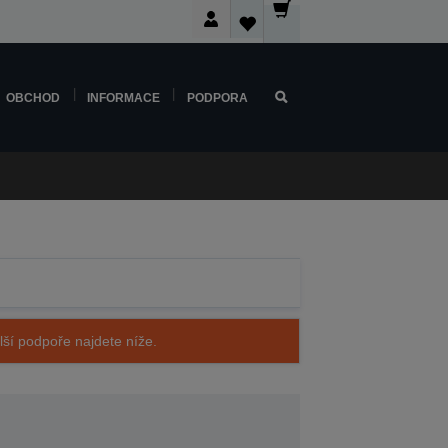
OBCHOD
INFORMACE
PODPORA
alší podpoře najdete níže.