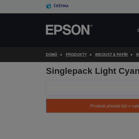
Skip
ČEŠTINA
to
main
content
DOMŮ
PRODUKTY
INKOUST & PAPÍR
I
Singlepack Light Cya
Produkt přestal být v nab