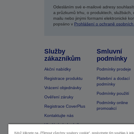
Odesláním své e-mailové adresy souhlasít
a průzkumů trhu, o produktech, službách, 
mailu nebo jinými formami elektronické kom
popsáno v
Prohlášení o ochraně osobních
Služby
Smluvní
zákazníkům
podmínky
Akční nabídky
Podmínky prodeje
Registrace produktu
Platební a dodací
podmínky
Vrácení objednávky
Podmínky použití
Ověření záruky
Podmínky online
Registrace CoverPlus
promoakcí
Kontaktujte nás
Hledání obchodníka
Když kliknete na „Přijmout všechny soubory cookie“, poskytnete tím souhlas k jeji