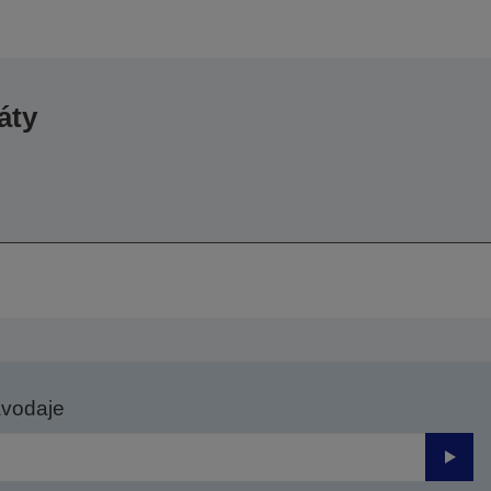
áty
avodaje
Odesl