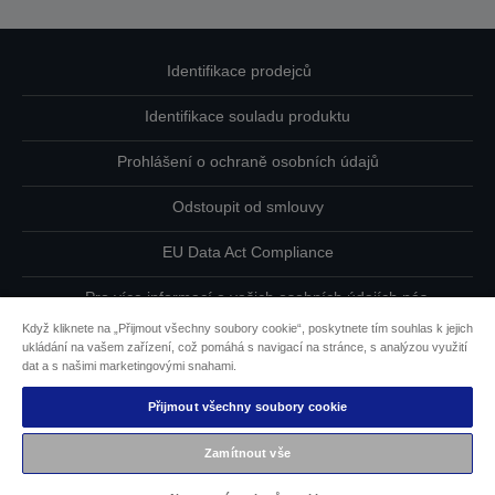
Identifikace prodejců
Identifikace souladu produktu
Prohlášení o ochraně osobních údajů
Odstoupit od smlouvy
EU Data Act Compliance
Pro více informací o vašich osobních údajích nás
kontaktujte
Když kliknete na „Přijmout všechny soubory cookie“, poskytnete tím souhlas k jejich
ukládání na vašem zařízení, což pomáhá s navigací na stránce, s analýzou využití
Informace o souborech cookie
dat a s našimi marketingovými snahami.
Přijmout všechny soubory cookie
Závazek usnadnění přístupu společnosti Epson
Zamítnout vše
Copyright © 2026 Seiko Epson