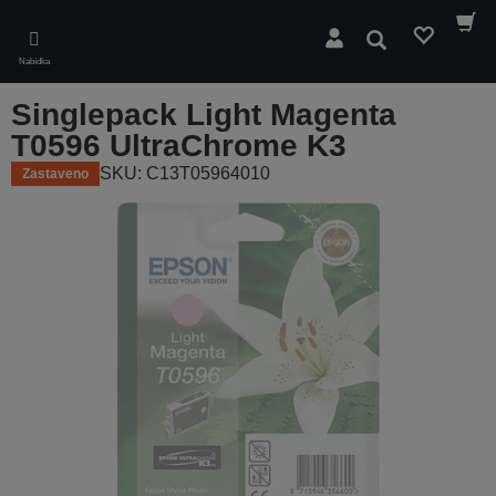
Skip
to
Hledat
main
Nabídka
content
Singlepack Light Magenta
T0596 UltraChrome K3
SKU: C13T05964010
Zastaveno