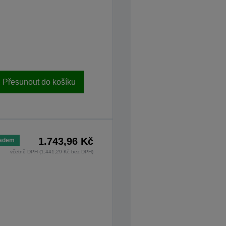
Přesunout do košíku
1.743,96 Kč
ladem
včetně DPH (1.441,29 Kč bez DPH)