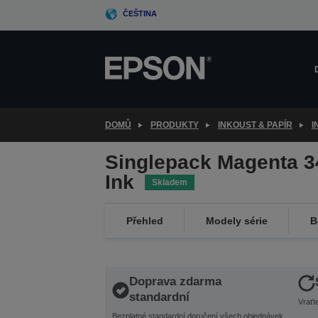
Skip
ČEŠTINA
to
main
content
DOMŮ
PRODUKTY
INKOUST & PAPÍR
I
Singlepack Magenta 3
Ink
Skladem
Přehled
Modely série
B
Doprava zdarma
standardní
Vraťt
Bezplatné standardní doručení všech objednávek