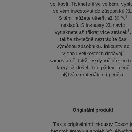
velikosti. Tisknete-li ve velkém, vypla
se vám investovat do zásobníků XL
1
S těmi můžete ušetřit až 30 %
nákladů. S inkousty XL navíc
1
vytisknete až třikrát více stránek
,
takže zbytečně neztrácíte čas
výměnou zásobníků. Inkousty se
v obou velikostech dodávají
samostatně, takže vždy měníte jen te
který už došel. Tím pádem méně
plýtváte materiálem i penězi.
Originální produkt
Tisk s originálními inkousty Epson j
bezproblémový a spolehlivý. Abych