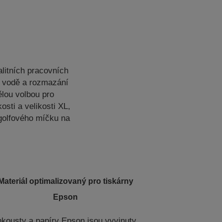
litních pracovních
i vodě a rozmazání
ělou volbou pro
osti a velikosti XL,
golfového míčku na
Materiál optimalizovaný pro tiskárny
Epson
nkousty a papíry Epson jsou vyvinuty