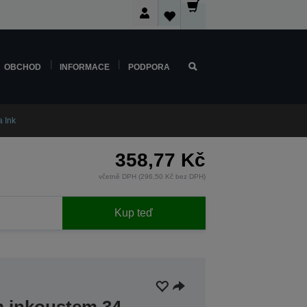
OBCHOD
INFORMACE
PODPORA
 Ink
358,77 Kč
včetně DPH (296,50 Kč bez DPH)
Kup teď