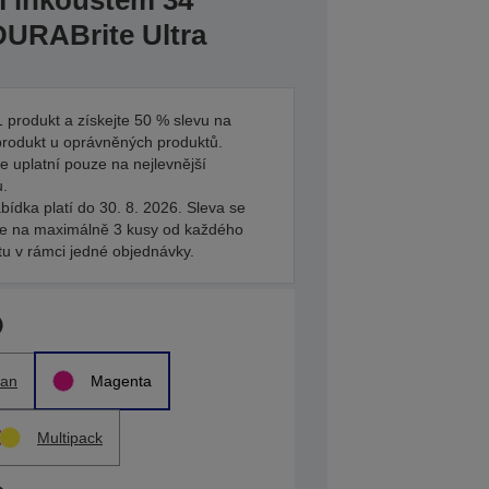
m inkoustem 34
DURABrite Ultra
 produkt a získejte 50 % slevu na
produkt u oprávněných produktů.
e uplatní pouze na nejlevnější
u.
bídka platí do 30. 8. 2026. Sleva se
je na maximálně 3 kusy od každého
tu v rámci jedné objednávky.
an
Magenta
Multipack