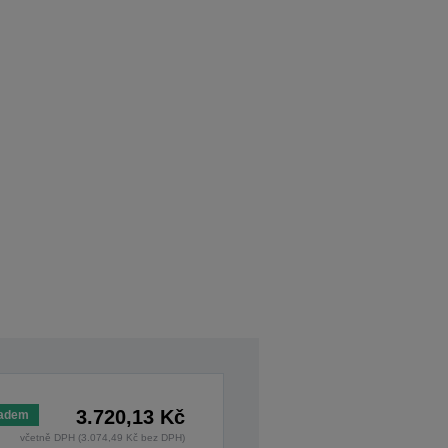
3.720,13 Kč
ladem
včetně DPH (3.074,49 Kč bez DPH)