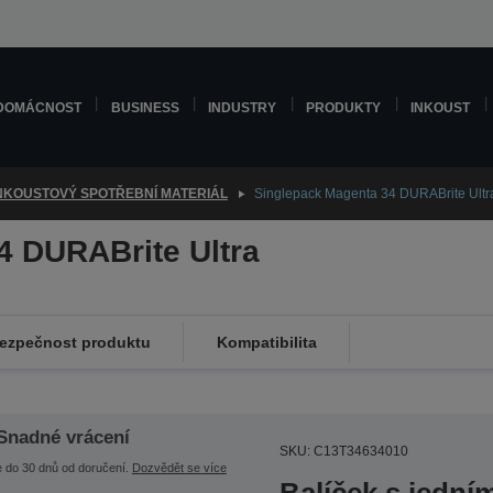
DOMÁCNOST
BUSINESS
INDUSTRY
PRODUKTY
INKOUST
NKOUSTOVÝ SPOTŘEBNÍ MATERIÁL
Singlepack Magenta 34 DURABrite Ultra
4 DURABrite Ultra
ezpečnost produktu
Kompatibilita
Snadné vrácení
SKU: C13T34634010
e do 30 dnů od doručení.
Dozvědět se více