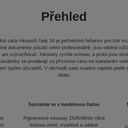
Přehled
ná sada inkoustů řady 34 je perfektním řešením pro tisk kva
né dokumenty působí velmi profesionálně, jsou odolné vůč
 ani zvýrazňovač. Inkousty rychle schnou, a proto jsou skv
ásobníky se prodávají za příznivou cenu ve standardní velik
em typům uživatelů. V obchodě sadu snadno najdete podle 
obale.
Seznamte se s modelovou řadou
te
Pigmentové inkousty DURABrite Ultra
ní
tisknou ostré, trvanlivé a odolné
I