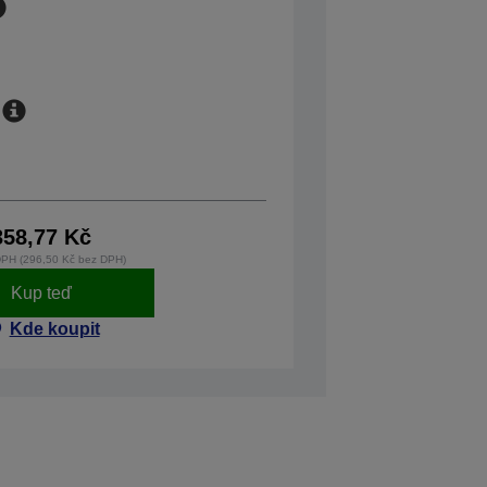
358,77 Kč
DPH (296,50 Kč bez DPH)
Kup teď
Kde koupit