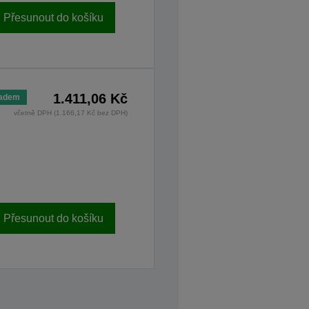
Přesunout do košíku
1.411,06 Kč
ladem
včetně DPH (1.166,17 Kč bez DPH)
Přesunout do košíku