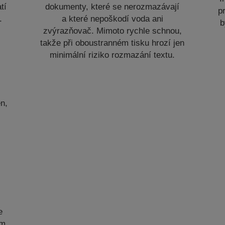
tí
dokumenty, které se nerozmazávají
p
.
a které nepoškodí voda ani
b
zvýrazňovač. Mimoto rychle schnou,
takže při oboustranném tisku hrozí jen
minimální riziko rozmazání textu.
n,
e
om