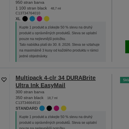
950 stran barva
1 100 stran black
48,7 ml
C13T34764010
XL
Kupte 1 produkt a získejte 50 % slevu na druhý
produkt u oprávněných produktů. Sleva se uplatní
pouze na nejlevnější položku.
Tato nabídka platí do 30. 8. 2026. Sleva se vztahuje
na maximálně 3 kusy od každého produktu v rámci
jedné objednávky.
Multipack 4-clr 34 DURABrite
Sk
Ultra Ink EasyMail
300 stran barva
350 stran black
18,7 ml
C13T34664510
STANDARD
Kupte 1 produkt a získejte 50 % slevu na druhý
produkt u oprávněných produktů. Sleva se uplatní
pouze na nejlevnější položku.