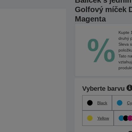
Balíček s jední
Golfový míček 
Magenta
Kupte 1
druhý 
Sleva s
položk
Tato na
vztahu
produk
Vyberte barvu
Black
Cy
Yellow