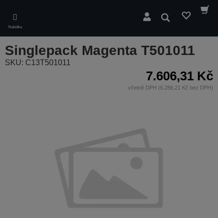
Skip
to
Hledat
main
Nabídka
content
Singlepack Magenta T501011
SKU: C13T501011
7.606,31 Kč
včetně DPH (6.286,21 Kč bez DPH)