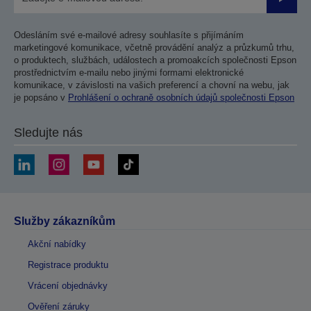
Odesla
Odesláním své e-mailové adresy souhlasíte s přijímáním
marketingové komunikace, včetně provádění analýz a průzkumů trhu,
o produktech, službách, událostech a promoakcích společnosti Epson
prostřednictvím e-mailu nebo jinými formami elektronické
komunikace, v závislosti na vašich preferencí a chovní na webu, jak
je popsáno v
Prohlášení o ochraně osobních údajů společnosti Epson
Sledujte nás
Služby zákazníkům
Akční nabídky
Registrace produktu
Vrácení objednávky
Ověření záruky