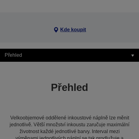
Kde koupit
Přehled
Přehled
Velkoobjemové oddělené inkoustové náplně lze měnit
jednotlivě. Větší množství inkoustu zaručuje maximální
životnost každé jednotlivé barvy. Interval mezi
výměnami jednotlivých náplní se tak prodlužuje a