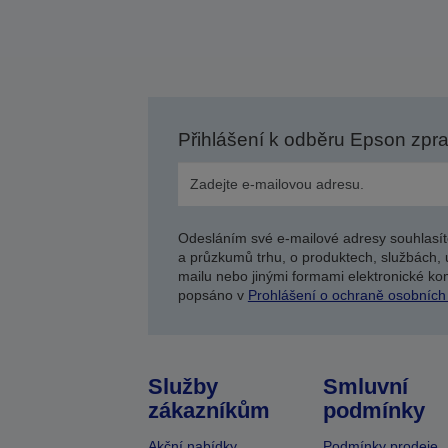
Přihlášení k odběru Epson zpr
Odesláním své e-mailové adresy souhlasít
a průzkumů trhu, o produktech, službách, 
mailu nebo jinými formami elektronické kom
popsáno v
Prohlášení o ochraně osobních
Služby
Smluvní
zákazníkům
podmínky
Akční nabídky
Podmínky prodeje