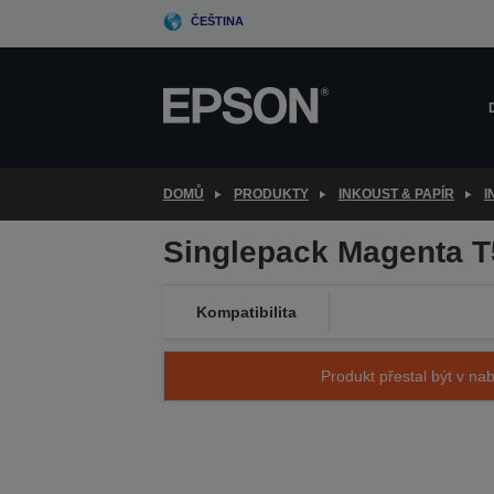
Skip
ČEŠTINA
to
main
content
DOMŮ
PRODUKTY
INKOUST & PAPÍR
I
Singlepack Magenta 
Kompatibilita
Produkt přestal být v nab