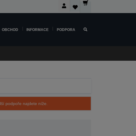
OBCHOD
INFORMACE
PODPORA
alší podpoře najdete níže.