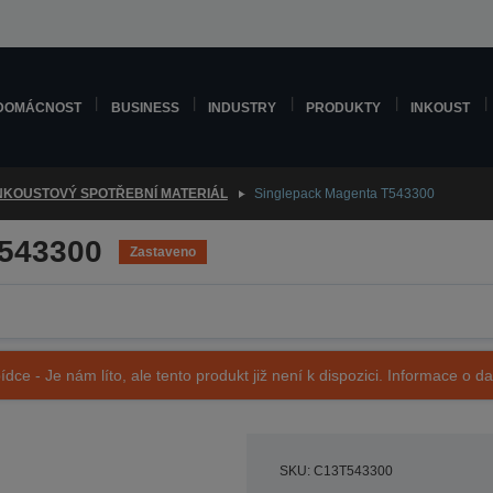
DOMÁCNOST
BUSINESS
INDUSTRY
PRODUKTY
INKOUST
NKOUSTOVÝ SPOTŘEBNÍ MATERIÁL
Singlepack Magenta T543300
T543300
Zastaveno
ídce - Je nám líto, ale tento produkt již není k dispozici. Informace o d
SKU: C13T543300