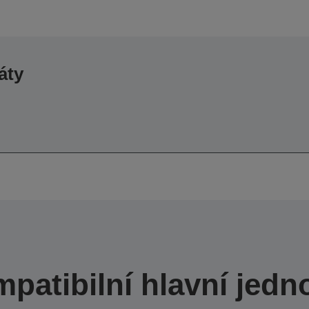
áty
patibilní hlavní jedn