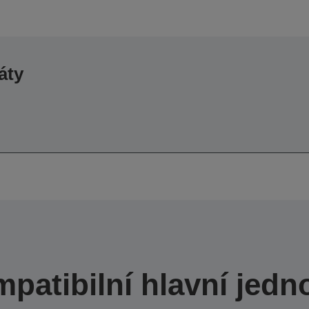
áty
patibilní hlavní jedn