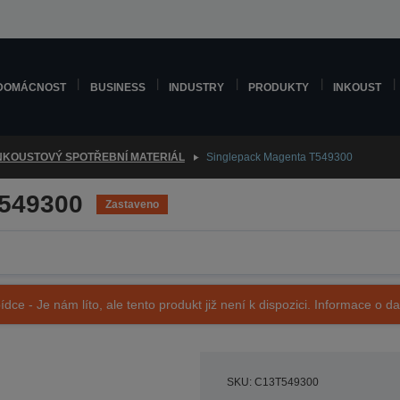
DOMÁCNOST
BUSINESS
INDUSTRY
PRODUKTY
INKOUST
NKOUSTOVÝ SPOTŘEBNÍ MATERIÁL
Singlepack Magenta T549300
T549300
Zastaveno
ídce - Je nám líto, ale tento produkt již není k dispozici. Informace o d
SKU: C13T549300