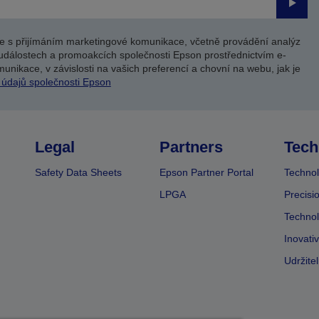
Odesl
e s přijímáním marketingové komunikace, včetně provádění analýz
událostech a promoakcích společnosti Epson prostřednictvím e-
unikace, v závislosti na vašich preferencí a chovní na webu, jak je
 údajů společnosti Epson
Legal
Partners
Tech
Safety Data Sheets
Epson Partner Portal
Technol
LPGA
Precisi
Technol
Inovati
Udržite