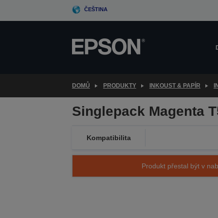
Skip
ČEŠTINA
to
main
content
DOMŮ
PRODUKTY
INKOUST & PAPÍR
I
Singlepack Magenta 
Kompatibilita
Produkt přestal být v nab