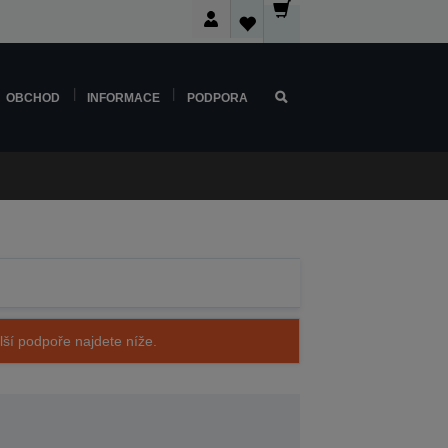
OBCHOD
INFORMACE
PODPORA
alší podpoře najdete níže.