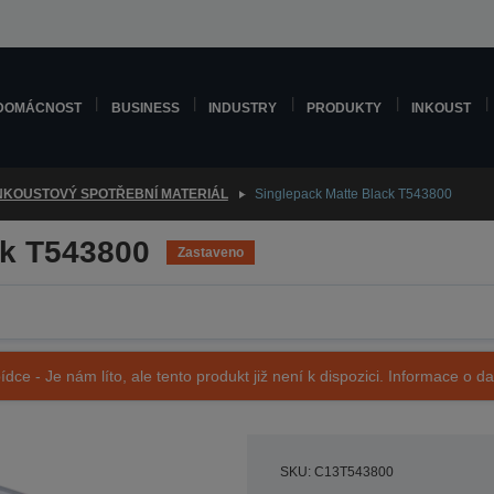
DOMÁCNOST
BUSINESS
INDUSTRY
PRODUKTY
INKOUST
NKOUSTOVÝ SPOTŘEBNÍ MATERIÁL
Singlepack Matte Black T543800
ck T543800
Zastaveno
ídce - Je nám líto, ale tento produkt již není k dispozici. Informace o d
SKU: C13T543800