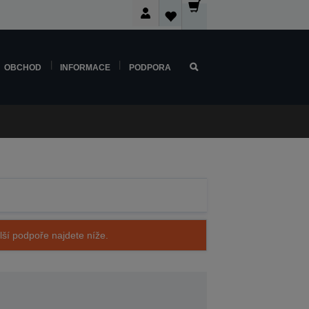
OBCHOD
INFORMACE
PODPORA
alší podpoře najdete níže.