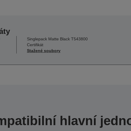
áty
0
Singlepack Matte Black T543800
Certifikát
Stažené soubory
patibilní hlavní jedn