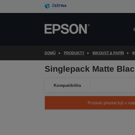
Skip
ČEŠTINA
to
main
content
DOMŮ
PRODUKTY
INKOUST & PAPÍR
I
Singlepack Matte Bla
Kompatibilita
Produkt přestal být v nab