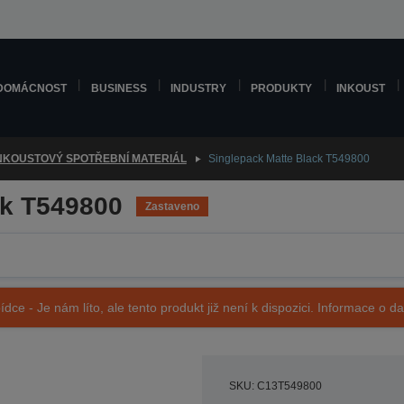
DOMÁCNOST
BUSINESS
INDUSTRY
PRODUKTY
INKOUST
NKOUSTOVÝ SPOTŘEBNÍ MATERIÁL
Singlepack Matte Black T549800
ck T549800
Zastaveno
ídce - Je nám líto, ale tento produkt již není k dispozici. Informace o d
SKU: C13T549800