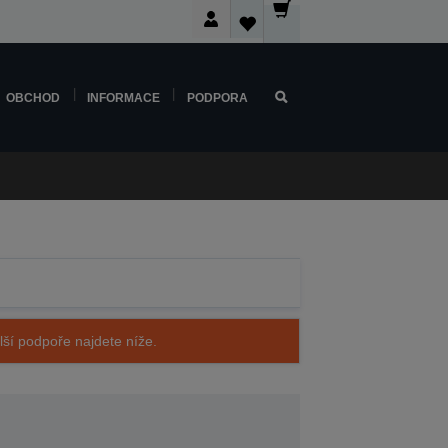
OBCHOD
INFORMACE
PODPORA
alší podpoře najdete níže.