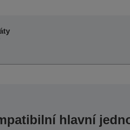
áty
0
patibilní hlavní jedn