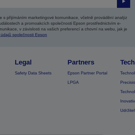
Odesl
e s přijímáním marketingové komunikace, včetně provádění analýz
událostech a promoakcích společnosti Epson prostřednictvím e-
unikace, v závislosti na vašich preferencí a chovní na webu, jak je
 údajů společnosti Epson
Legal
Partners
Tech
Safety Data Sheets
Epson Partner Portal
Technol
LPGA
Precisi
Technol
Inovati
Udržite