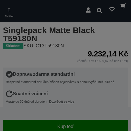
Skip
to
Hledat
main
Nabídka
content
Singlepack Matte Black
T59180N
SKU: C13T59180N
Skladem
9.232,14 Kč
včetně DPH (7.629,87 Kč bez DPH)
Doprava zdarma standardní
Bezplatné standardní doručení všech objednávek s cenou vyšší než 740 Kč
Snadné vrácení
Vraťte do 30 dnů od doručení.
Dozvědět se více
Kup teď