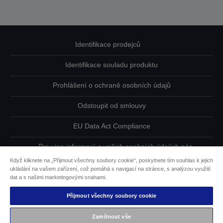
Identifikace prodejců
Identifikace souladu produktu
Prohlášení o ochraně osobních údajů
Odstoupit od smlouvy
EU Data Act Compliance
Pro více informací o vašich osobních údajích nás
kontaktujte
Když kliknete na „Přijmout všechny soubory cookie“, poskytnete tím souhlas k jejich
ukládání na vašem zařízení, což pomáhá s navigací na stránce, s analýzou využití
Informace o souborech cookie
dat a s našimi marketingovými snahami.
Přijmout všechny soubory cookie
Závazek usnadnění přístupu společnosti Epson
Zamítnout vše