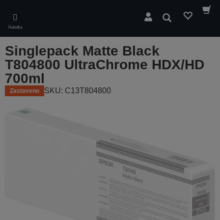
Skip
to
Hledat
main
Nabídka
content
Singlepack Matte Black
T804800 UltraChrome HDX/HD
700ml
SKU: C13T804800
Zastaveno