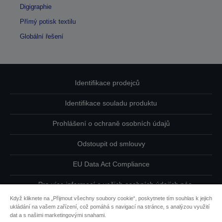
Digigraphie
Přímý potisk textilu
Globální řešení
Identifikace prodejců
Identifikace souladu produktu
Prohlášení o ochraně osobních údajů
Odstoupit od smlouvy
EU Data Act Compliance
Pro více informací o vašich osobních údajích nás
kontaktujte
Když kliknete na „Přijmout všechny soubory cookie“, poskytnete tím souhlas k jejich
ukládání na vašem zařízení, což pomáhá s navigací na stránce, s analýzou využití
Informace o souborech cookie
dat a s našimi marketingovými snahami.