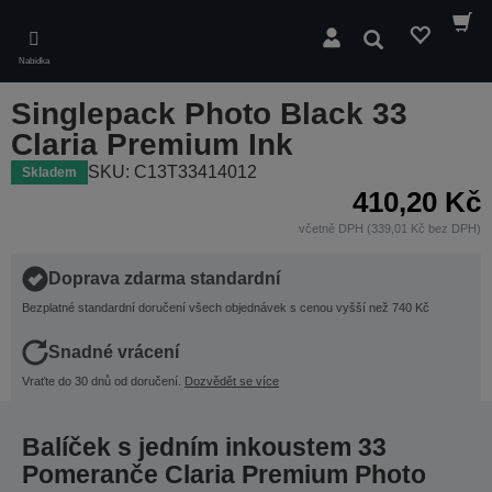
Skip
to
Hledat
main
Nabídka
content
Singlepack Photo Black 33
Claria Premium Ink
SKU: C13T33414012
Skladem
410,20 Kč
včetně DPH (339,01 Kč bez DPH)
Doprava zdarma standardní
Bezplatné standardní doručení všech objednávek s cenou vyšší než 740 Kč
Snadné vrácení
Vraťte do 30 dnů od doručení.
Dozvědět se více
Balíček s jedním inkoustem 33
Pomeranče Claria Premium Photo