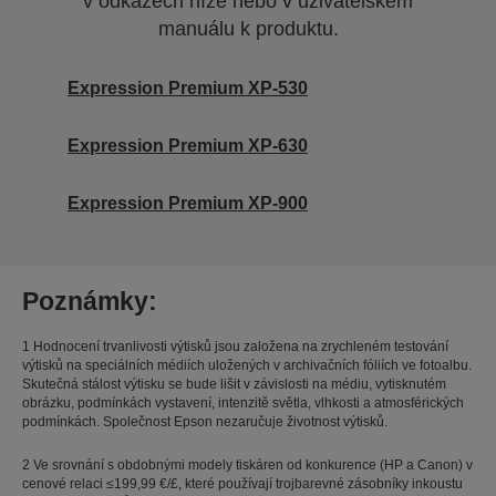
v odkazech níže nebo v uživatelském
manuálu k produktu.
Expression Premium XP-530
Expression Premium XP-630
Expression Premium XP-900
Poznámky:
1 Hodnocení trvanlivosti výtisků jsou založena na zrychleném testování
výtisků na speciálních médiích uložených v archivačních fóliích ve fotoalbu.
Skutečná stálost výtisku se bude lišit v závislosti na médiu, vytisknutém
obrázku, podmínkách vystavení, intenzitě světla, vlhkosti a atmosférických
podmínkách. Společnost Epson nezaručuje životnost výtisků.
2 Ve srovnání s obdobnými modely tiskáren od konkurence (HP a Canon) v
cenové relaci ≤199,99 €/£, které používají trojbarevné zásobníky inkoustu