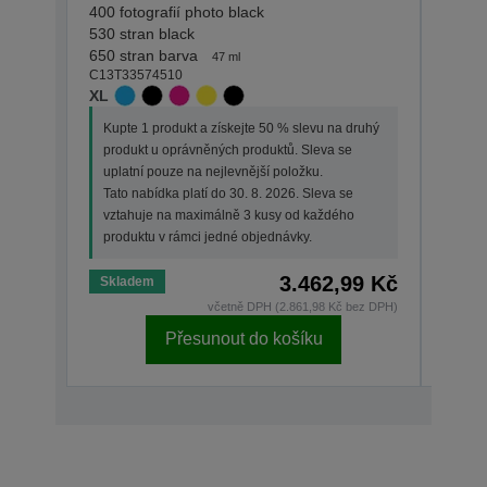
400 fotografií photo black
200 fo
530 stran black
250 st
650 stran barva
300 st
47 ml
C13T33574510
C13T3
XL
STAN
Kupte 1 produkt a získejte 50 % slevu na druhý
Kupt
produkt u oprávněných produktů. Sleva se
prod
uplatní pouze na nejlevnější položku.
upla
Tato nabídka platí do 30. 8. 2026. Sleva se
Tato 
vztahuje na maximálně 3 kusy od každého
vzta
produktu v rámci jedné objednávky.
prod
3.462,99 Kč
Skladem
Skla
včetně DPH (2.861,98 Kč bez DPH)
Přesunout do košíku