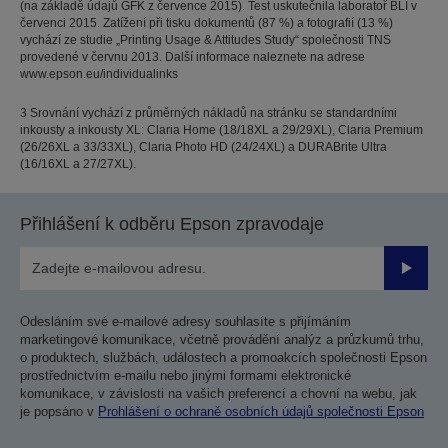
(na základě údajů GFK z července 2015). Test uskutečnila laboratoř BLI v
červenci 2015. Zatížení při tisku dokumentů (87 %) a fotografií (13 %)
vychází ze studie „Printing Usage & Attitudes Study“ společnosti TNS
provedené v červnu 2013. Další informace naleznete na adrese
www.epson.eu/individualinks
3 Srovnání vychází z průměrných nákladů na stránku se standardními
inkousty a inkousty XL: Claria Home (18/18XL a 29/29XL), Claria Premium
(26/26XL a 33/33XL), Claria Photo HD (24/24XL) a DURABrite Ultra
(16/16XL a 27/27XL).
Přihlášení k odběru Epson zpravodaje
Odesla
Odesláním své e-mailové adresy souhlasíte s přijímáním
marketingové komunikace, včetně provádění analýz a průzkumů trhu,
o produktech, službách, událostech a promoakcích společnosti Epson
prostřednictvím e-mailu nebo jinými formami elektronické
komunikace, v závislosti na vašich preferencí a chovní na webu, jak
je popsáno v
Prohlášení o ochraně osobních údajů společnosti Epson