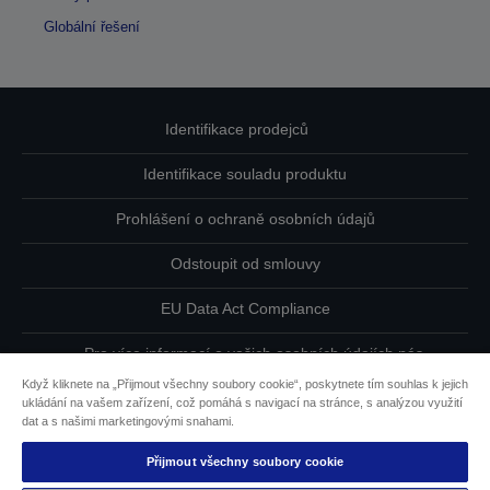
Globální řešení
Identifikace prodejců
Identifikace souladu produktu
Prohlášení o ochraně osobních údajů
Odstoupit od smlouvy
EU Data Act Compliance
Pro více informací o vašich osobních údajích nás
kontaktujte
Když kliknete na „Přijmout všechny soubory cookie“, poskytnete tím souhlas k jejich
ukládání na vašem zařízení, což pomáhá s navigací na stránce, s analýzou využití
Informace o souborech cookie
dat a s našimi marketingovými snahami.
Přijmout všechny soubory cookie
Závazek usnadnění přístupu společnosti Epson