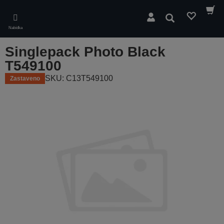
Skip
to
Hledat
main
Nabídka
content
Singlepack Photo Black
T549100
SKU: C13T549100
Zastaveno