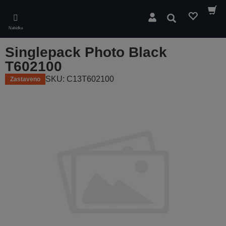
Skip
to
Hledat
main
Nabídka
content
Singlepack Photo Black
T602100
SKU: C13T602100
Zastaveno