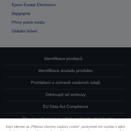
Epson Europe Electronics
Digigraphie
Přímý potisk textilu
Globální řešení
Identifikace prodejců
Identifikace souladu produktu
Prohlášení o ochraně osobních údajů
Odstoupit od smlouvy
EU Data Act Compliance
Pro více informací o vašich osobních údajích nás
kontaktujte
Když kliknete na „Přijmout všechny soubory cookie“, poskytnete tím souhlas k jejich