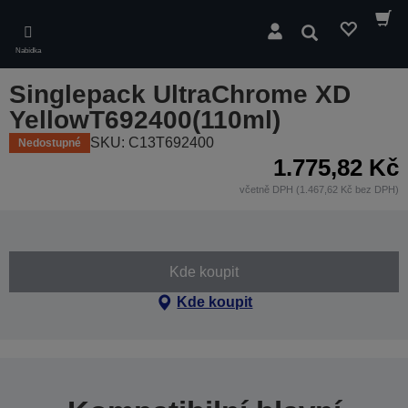
Skip
to
Hledat
main
Nabídka
content
Singlepack UltraChrome XD
YellowT692400(110ml)
SKU: C13T692400
Nedostupné
1.775,82 Kč
včetně DPH (1.467,62 Kč bez DPH)
Kde koupit
Kde koupit