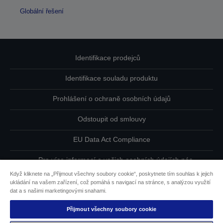
Globální řešení
Identifikace prodejců
Identifikace souladu produktu
Prohlášení o ochraně osobních údajů
Odstoupit od smlouvy
EU Data Act Compliance
Pro více informací o vašich osobních údajích nás
kontaktujte
Když kliknete na „Přijmout všechny soubory cookie“, poskytnete tím souhlas k jejich
ukládání na vašem zařízení, což pomáhá s navigací na stránce, s analýzou využití
Informace o souborech cookie
dat a s našimi marketingovými snahami.
Přijmout všechny soubory cookie
Závazek usnadnění přístupu společnosti Epson