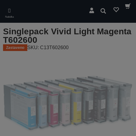
Skip
to
Hledat
main
Nabídka
content
Singlepack Vivid Light Magenta
T602600
SKU: C13T602600
Zastaveno