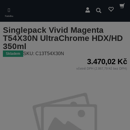
Skip
to
Hledat
main
Nabídka
content
Singlepack Vivid Magenta
T54X30N UltraChrome HDX/HD
350ml
SKU: C13T54X30N
Skladem
3.470,02 Kč
včetně DPH (2.867,79 Kč bez DPH)