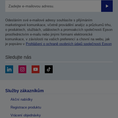
Odesla
Odesláním své e-mailové adresy souhlasíte s přijímáním
marketingové komunikace, včetně provádění analýz a průzkumů trhu,
o produktech, službách, událostech a promoakcích společnosti Epson
prostřednictvím e-mailu nebo jinými formami elektronické
komunikace, v závislosti na vašich preferencí a chovní na webu, jak
je popsáno v
Prohlášení o ochraně osobních údajů společnosti Epson
Sledujte nás
Služby zákazníkům
Akční nabídky
Registrace produktu
Vrácení objednávky