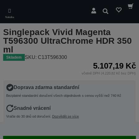
Skip
to
Hledat
main
Nabídka
content
Singlepack Vivid Magenta
T596300 UltraChrome HDR 350
ml
SKU: C13T596300
Skladem
5.107,19 Kč
včetně DPH (4.220,82 Kč bez DPH)
Doprava zdarma standardní
Bezplatné standardní doručení všech objednávek s cenou vyšší než 740 Kč
Snadné vrácení
Vraťte do 30 dnů od doručení.
Dozvědět se více