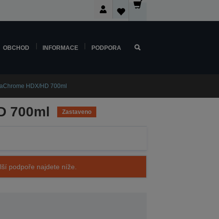
OBCHOD
INFORMACE
PODPORA
ltraChrome HDX/HD 700ml
D 700ml
Zastaveno
alší podpoře najdete níže.