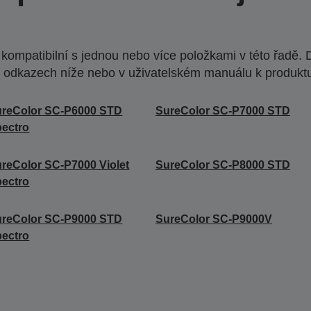
ompatibilní s jednou nebo více položkami v této řadě. 
 odkazech níže nebo v uživatelském manuálu k produkt
ureColor SC-P6000 STD
SureColor SC-P7000 STD
ectro
reColor SC-P7000 Violet
SureColor SC-P8000 STD
ectro
ureColor SC-P9000 STD
SureColor SC-P9000V
ectro