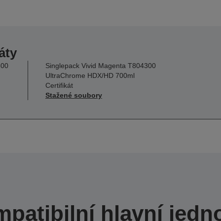
áty
300
Singlepack Vivid Magenta T804300
UltraChrome HDX/HD 700ml
Certifikát
Stažené soubory
patibilní hlavní jedn