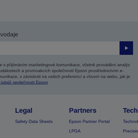
avodaje
Odesl
e s přijímáním marketingové komunikace, včetně provádění analýz
událostech a promoakcích společnosti Epson prostřednictvím e-
unikace, v závislosti na vašich preferencí a chovní na webu, jak je
 údajů společnosti Epson
Legal
Partners
Tech
Safety Data Sheets
Epson Partner Portal
Technol
LPGA
Precisi