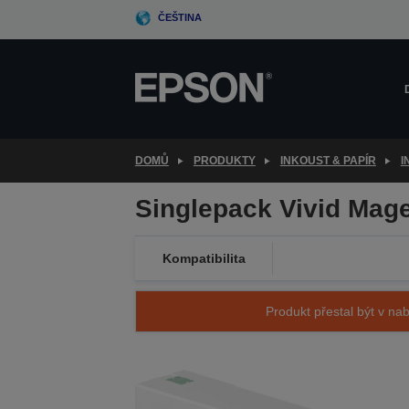
Skip
ČEŠTINA
to
main
content
DOMŮ
PRODUKTY
INKOUST & PAPÍR
I
Singlepack Vivid Mag
Kompatibilita
Produkt přestal být v nab