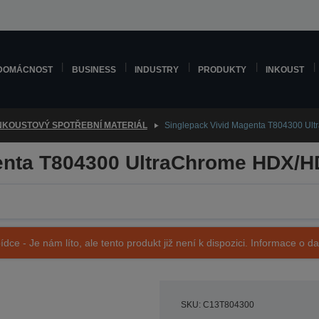
DOMÁCNOST
BUSINESS
INDUSTRY
PRODUKTY
INKOUST
NKOUSTOVÝ SPOTŘEBNÍ MATERIÁL
Singlepack Vivid Magenta T804300 U
enta T804300 UltraChrome HDX/H
ídce - Je nám líto, ale tento produkt již není k dispozici. Informace o d
SKU: C13T804300