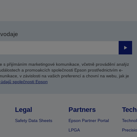
avodaje
Odesl
e s přijímáním marketingové komunikace, včetně provádění analýz
událostech a promoakcích společnosti Epson prostřednictvím e-
unikace, v závislosti na vašich preferencí a chovní na webu, jak je
 údajů společnosti Epson
Legal
Partners
Tech
Safety Data Sheets
Epson Partner Portal
Technol
LPGA
Precisi