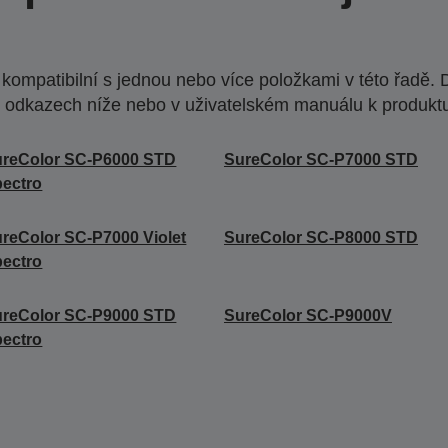
ompatibilní s jednou nebo více položkami v této řadě. 
 odkazech níže nebo v uživatelském manuálu k produkt
ureColor SC-P6000 STD
SureColor SC-P7000 STD
ectro
reColor SC-P7000 Violet
SureColor SC-P8000 STD
ectro
ureColor SC-P9000 STD
SureColor SC-P9000V
ectro