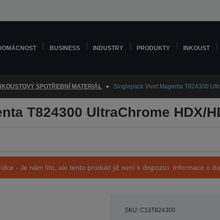
DOMÁCNOST
BUSINESS
INDUSTRY
PRODUKTY
INKOUST
NKOUSTOVÝ SPOTŘEBNÍ MATERIÁL
Singlepack Vivid Magenta T824300 U
enta T824300 UltraChrome HDX/H
ídce - Je nám líto, ale tento produkt již není k dispozici. Informace o d
SKU: C13T824300