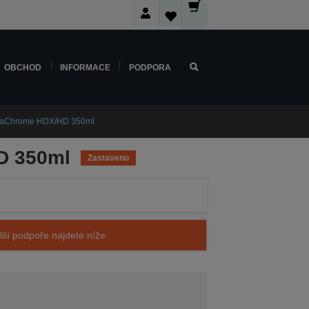
OBCHOD
INFORMACE
PODPORA
ltraChrome HDX/HD 350ml
D 350ml
Zastaveno
alší podpoře najdete níže.