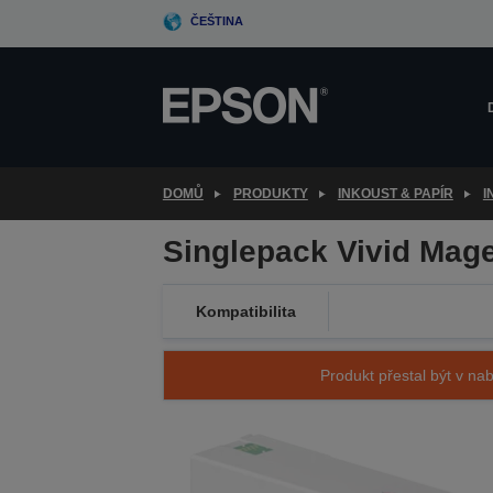
Skip
ČEŠTINA
to
main
content
DOMŮ
PRODUKTY
INKOUST & PAPÍR
I
Singlepack Vivid Mag
Kompatibilita
Produkt přestal být v nab