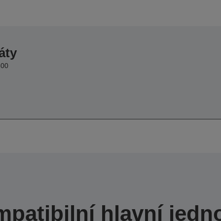
áty
300
patibilní hlavní jedn